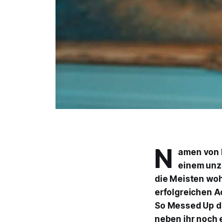
N
amen von 
einem unzä
die Meisten woh
erfolgreichen Ac
So
Messed Up
d
neben ihr noch 