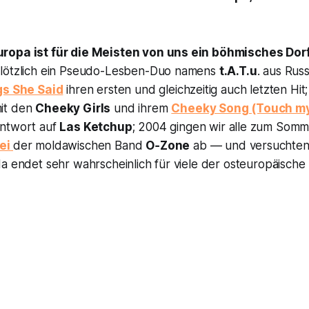
ropa ist für die Meisten von uns ein böhmisches Dor
plötzlich ein Pseudo-Lesben-Duo namens
t.A.T.u
. aus Rus
gs She Said
ihren ersten und gleichzeitig auch letzten Hi
it den
Cheeky Girls
und ihrem
Cheeky Song (Touch m
Antwort auf
Las Ketchup
; 2004 gingen wir alle zum Somm
ei
der moldawischen Band
O‑Zone
ab — und versuchten
a endet sehr wahrscheinlich für viele der osteuropäische