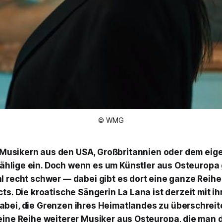
© WMG
Musikern aus den USA, Großbritannien oder dem eige
hlige ein. Doch wenn es um Künstler aus Osteuropa g
l recht schwer — dabei gibt es dort eine ganze Reihe
ts. Die kroatische Sängerin La Lana ist derzeit mit i
abei, die Grenzen ihres Heimatlandes zu überschreite
eine Reihe weiterer Musiker aus Osteuropa, die man