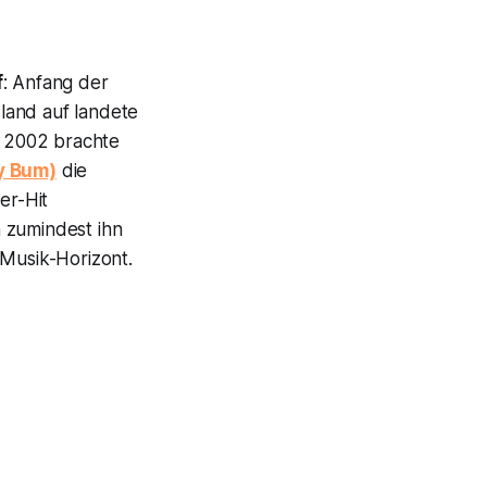
f
: Anfang der
sland auf landete
t; 2002 brachte
y Bum)
die
er-Hit
 zumindest ihn
 Musik-Horizont.