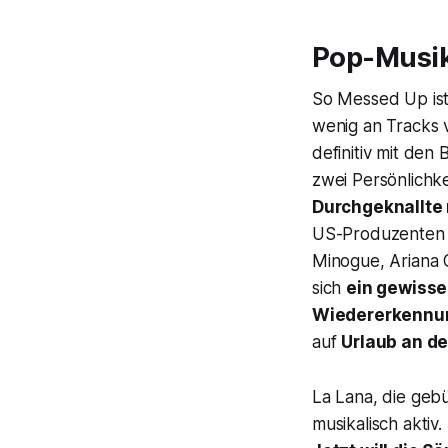
Pop-Musik
So Messed Up
is
wenig an Tracks 
definitiv mit den
zwei Persönlichk
Durchgeknallte
US-Produzente
Minogue, Ariana 
sich
ein gewisse
Wiedererkennun
auf
Urlaub an de
La Lana, die geb
musikalisch aktiv.