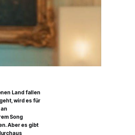
nen Land fallen
eht, wird es für
 an
hrem Song
n. Aber es gibt
 durchaus