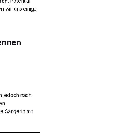
isch
. Potential
en wir uns einige
kennen
n jedoch nach
den
te Sängerin mit