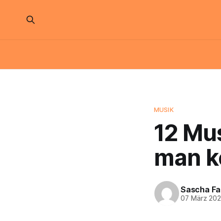
MUSIK
12 Mus
man k
Sascha Fa
07 März 20