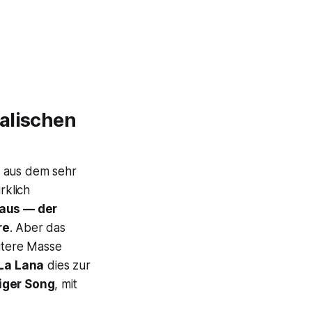
talischen
 aus dem sehr
rklich
 aus — der
re
. Aber das
eitere Masse
La Lana
dies zur
iger Song
, mit