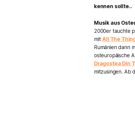
kennen sollte..
Musik aus Osteu
2000er tauchte 
mit
All The Thin
Rumänien dann m
osteuropäische 
Dragostea Din T
mitzusingen. Ab d