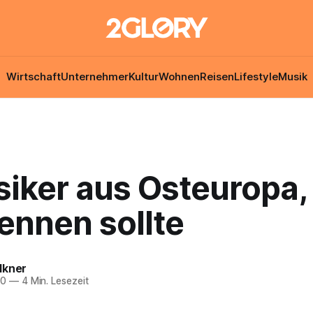
Wirtschaft
Unternehmer
Kultur
Wohnen
Reisen
Lifestyle
Musik
iker aus Osteuropa, 
ennen sollte
lkner
20
—
4 Min. Lesezeit