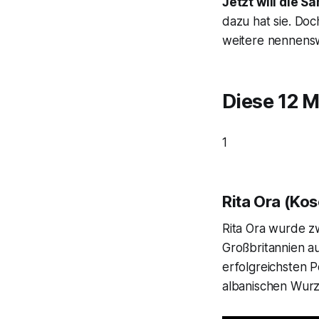
Jetzt will die S
dazu hat sie. Doc
weitere nennensw
Diese 12 
1
Rita Ora (Kos
Rita Ora wurde z
Großbritannien au
erfolgreichsten P
albanischen Wurz