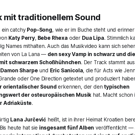
 mit traditionellem Sound
t ein catchy
Pop-Song
, wie er im Buche steht und erinnert 
von
Katy Perry
,
Bebe Rhexa
oder
Dua Lipa
. Stimmlich 
 Big Names mithalten. Auch das Musikvideo kann sich sehen
eiten von La Lana —
den sexy Vamp in schwarz und die 
 mit schwarzem Schoßhühnchen
. Der Track stammt au
n
Damon Sharpe
und
Eric Sanicola
, die für Acts wie Jenn
Grande oder One Direction getextet und produziert haben
r orientalischer Sound
erkennen, der den
typischen
gswert der osteuropäischen Musik
hat. Macht schon 
r Adriaküste
.
ürtig
Lana Jurčević
heißt, ist in ihrer Heimat Kroatien ber
 Bis heute hat sie
insgesamt fünf Alben
veröffentlicht — a