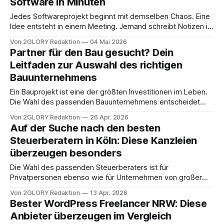
Software in Minuten
Anbietern haben wir die Top 5 herausgefiltert, die
Jedes Softwareprojekt beginnt mit demselben Chaos. Eine
Idee entsteht in einem Meeting. Jemand schreibt Notizen in
ein Google Doc. Die Notizen werden manuell in Jira-Tickets
Von 2GLORY Redaktion
04 Mai 2026
übertragen. Die Tickets landen in Confluence. Irgendwann
Partner für den Bau gesucht? Dein
sitzt ein Entwickler vor einem Bildschirm und versucht, aus
Leitfaden zur Auswahl des richtigen
all dem etwas Funktionierendes zu bauen. Was die
Bauunternehmens
Ein Bauprojekt ist eine der größten Investitionen im Leben.
Die Wahl des passenden Bauunternehmens entscheidet
maßgeblich über Erfolg, Qualität und Zufriedenheit mit dem
Von 2GLORY Redaktion
26 Apr. 2026
Endergebnis. Falsche Entscheidungen können zu
Auf der Suche nach den besten
Verzögerungen, Mehrkosten und mangelhafter Bauqualität
Steuerberatern in Köln: Diese Kanzleien
führen. Ein professionelles Bauunternehmen bringt nicht nur
überzeugen besonders
handwerkliches Können mit, sondern auch Erfahrung in
Projektmanagement, Kostenkalkulation und
Die Wahl des passenden Steuerberaters ist für
Privatpersonen ebenso wie für Unternehmen von großer
Bedeutung. Gerade in einer wirtschaftsstarken Stadt wie
Von 2GLORY Redaktion
13 Apr. 2026
Köln ist das Angebot vielfältig, wodurch die Auswahl nicht
Bester WordPress Freelancer NRW: Diese
immer leichtfällt. Unterschiedliche Spezialisierungen,
Anbieter überzeugen im Vergleich
Beratungsansätze und Serviceleistungen machen es