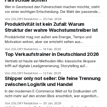
Fahrschule achten
Zahlungsmitteln und damit zu
Wer in Geretsried den Führerschein machen möchte, steht
vor einer wichtigen Entscheidung. Die Wahl der passenden
Fahrschule prägt nicht nur die Qualität der Ausbildung,
Von 2GLORY Redaktion
25 Feb. 2026
sondern auch das spätere Fahrverhalten. Dabei spielen
Produktivität ist kein Zufall: Warum
verschiedene Faktoren eine entscheidende Rolle. Neben
Struktur der wahre Wachstumstreiber ist
den offensichtlichen Kriterien wie Standort und
Erreichbarkeit solltest du besonders auf die Atmosphäre
Produktivität mag von außen wie Energie, Tempo und
Motivation wirken, aber sie entsteht selten aus
Begeisterung allein. In wachsenden Unternehmen zeigt sich,
Von 2GLORY Redaktion
16 Feb. 2026
dass die leistungsstärksten Teams nicht hektischer,
Top Verkaufstrainer in Deutschland 2026
sondern vor allem klarer arbeiten. Sie diskutieren weniger
über Zuständigkeiten und verschwenden insgesamt
Vertrieb ist heute ein Methoden-Mix: klassische Akquise
weniger Zeit. Eine klare Struktur ist keinesfalls ein Korsett,
trifft auf digitale Leadgenerierung, Storytelling auf
Preisverhandlung, Führung auf Prozess- und
Von 2GLORY Redaktion
12 Feb. 2026
Gesprächsstandards. Gleichzeitig stehen Vertriebsteams
Shipper only not seller: Die feine Trennung
unter enormem Druck: Märkte werden transparenter,
zwischen Logistik und Handel
Kunden anspruchsvoller, Wettbewerber schneller. Genau
deshalb lohnt sich ein differenzierter Blick auf Trainer, die im
In der modernen E-Commerce Welt ist für Endkunden oft
deutschsprachigen Raum sichtbar sind und jeweils
nicht mehr auf den ersten Blick ersichtlich, wer eigentlich
hinter einer Bestellung steckt. Man klickt auf ein Produkt,
Von 2GLORY Redaktion
30 Jan. 2026
schließt den Verkauf ab und wartet gespannt auf das