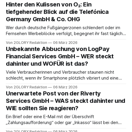
Literpreis spielen bei der Entscheidung vor allem
Hinter den Kulissen von O₂: Ein
Pünktlichkeit, transparenter Service und eine gute
tiefgehender Blick auf die Telefónica
Erreichbarkeit eine wesentliche Rolle. Wir haben uns den
Germany GmbH & Co. OHG
regionalen Markt genauer angesehen und
Wer durch deutsche Fußgängerzonen schlendert oder im
Fernsehen Werbeblöcke verfolgt, begegnet ihr fast täglich:
der Marke O₂ mit ihrem markanten blauen Logo und den
Von 2GLORY Redaktion
06 März 2026
aufsteigenden Luftblasen. Doch der rechtliche und
Unbekannte Abbuchung von LogPay
wirtschaftliche Motor, der dieses gewaltige
Financial Services GmbH – WER steckt
Telekommunikationsnetzwerk in Deutschland am Laufen
dahinter und WOFÜR ist das?
hält, trägt einen Namen, der vielen Verbrauchern oft erst auf
Viele Verbraucherinnen und Verbraucher staunen nicht
schlecht, wenn ihr Smartphone plötzlich vibriert und eine
Push-Benachrichtigung von PayPal eine erfolgreiche
Von 2GLORY Redaktion
06 März 2026
Zahlung meldet – an einen Empfänger, den sie noch nie
Unerwartete Post von der Riverty
zuvor gehört haben. Auch beim routinemäßigen Blick auf
Services GmbH – WAS steckt dahinter und
den digitalen Kontoauszug sorgt eine SEPA-Lastschrift der
WIE sollten Sie reagieren?
LogPay Financial Services GmbH oft
Ein Brief oder eine E-Mail mit der Überschrift
„Zahlungsaufforderung“ oder gar „Inkasso“ lässt bei den
meisten Verbraucherinnen und Verbrauchern im ersten
Von 2GLORY Redaktion
06 März 2026