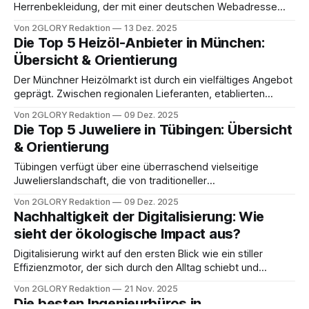
Herrenbekleidung, der mit einer deutschen Webadresse
und verlockenden Angeboten (etwa „Nur heute: 50%
Von 2GLORY Redaktion
13 Dez. 2025
Rabatt“) um Kunden wirbt. Der Name und die .de-Domain
Die Top 5 Heizöl-Anbieter in München:
erwecken den Eindruck eines deutschen Modehauses.
Übersicht & Orientierung
Doch immer mehr potenzielle Käufer stellen sich die Frage,
ob dieser
Der Münchner Heizölmarkt ist durch ein vielfältiges Angebot
geprägt. Zwischen regionalen Lieferanten, etablierten
Mineralölhändlern und Online-Vergleichsdiensten finden
Von 2GLORY Redaktion
09 Dez. 2025
Verbraucherinnen und Verbraucher zahlreiche
Die Top 5 Juweliere in Tübingen: Übersicht
Möglichkeiten, ihr Heizöl zu planen und zu bestellen. Gerade
& Orientierung
in einer Großstadt wie München, in der Lieferwege,
Verkehrssituation und Saisonzeiten eine große Rolle
Tübingen verfügt über eine überraschend vielseitige
spielen, lohnt sich ein systematischer
Juwelierslandschaft, die von traditioneller
Goldschmiedekunst bis zu modernen Designs reicht. Für
Von 2GLORY Redaktion
09 Dez. 2025
viele Kundinnen und Kunden geht es dabei nicht nur um den
Nachhaltigkeit der Digitalisierung: Wie
Kauf eines Schmuckstücks, sondern um Vertrauen, Qualität
sieht der ökologische Impact aus?
und handwerkliche Expertise. Die folgende Bestenliste stellt
fünf relevante Juweliere der Stadt vor – neutral und
Digitalisierung wirkt auf den ersten Blick wie ein stiller
Effizienzmotor, der sich durch den Alltag schiebt und
Prozesse leichter macht. Gleichzeitig wächst im Hintergrund
Von 2GLORY Redaktion
21 Nov. 2025
eine technische Infrastruktur heran, die nicht nur blinkt und
Die besten Ingenieurbüros in