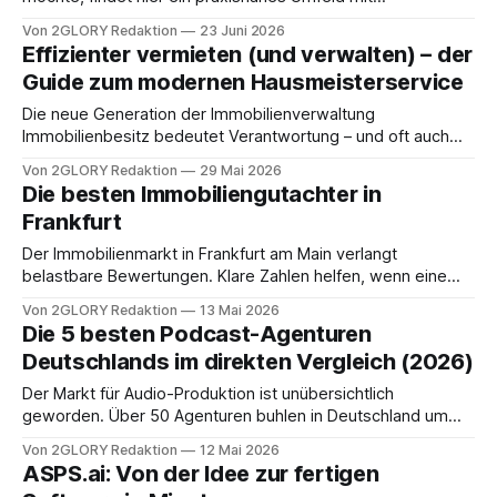
Universitätsklinikum, spezialisierten Instituten und kurzen
Von 2GLORY Redaktion
23 Juni 2026
Wegen zwischen Theorie und Praxis. Zwischen
Effizienter vermieten (und verwalten) – der
Masterabschluss und Approbation liegt eine mehrjährige,
Guide zum modernen Hausmeisterservice
anspruchsvolle Ausbildung, in der Theorie, Praxis und
persönliche Entwicklung eng zusammenspielen. Der
Die neue Generation der Immobilienverwaltung
folgende Überblick zeigt, worauf es beim Start
Immobilienbesitz bedeutet Verantwortung – und oft auch
zeitintensive Verwaltungsaufgaben. Moderne
Von 2GLORY Redaktion
29 Mai 2026
Hausmeisterdienste haben sich längst vom klassischen Bild
Die besten Immobiliengutachter in
des Hauswarts mit Besen und Werkzeugkasten
Frankfurt
verabschiedet. Sie sind strategische Partner, die mit
digitalen Tools, nachhaltigen Konzepten und professioneller
Der Immobilienmarkt in Frankfurt am Main verlangt
Organisation arbeiten. Die Anforderungen an
belastbare Bewertungen. Klare Zahlen helfen, wenn eine
Gebäudeverwaltung steigen kontinuierlich: Mieter erwarten
Immobilie verkauft, gekauft, finanziert oder saniert wird. Sie
Von 2GLORY Redaktion
13 Mai 2026
schaffen auch Orientierung bei Erbschaft, Scheidung,
Die 5 besten Podcast-Agenturen
steuerlicher Prüfung oder einer rechtlichen
Deutschlands im direkten Vergleich (2026)
Auseinandersetzung. Wir stellen drei Anbieter vor, die in
Frankfurt/Rhein-Main für Immobilienbewertung,
Der Markt für Audio-Produktion ist unübersichtlich
Verkehrswertgutachten und sachverständige
geworden. Über 50 Agenturen buhlen in Deutschland um
Einschätzungen
die Gunst von Unternehmen. Doch Masse ist nicht gleich
Von 2GLORY Redaktion
12 Mai 2026
Klasse. Wer ein Mikrofon bedienen kann, ist noch lange kein
ASPS.ai: Von der Idee zur fertigen
Stratege. Wir haben den Markt gesiebt. Aus unzähligen