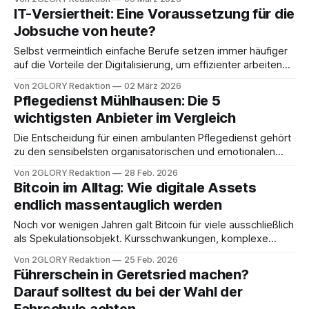
Moment die Alarmglocken schrillen. Wenn als Absender
IT-Versiertheit: Eine Voraussetzung für die
dann auch noch die „Riverty Services GmbH“ auftaucht – ein
Jobsuche von heute?
Name, den viele noch nie zuvor gehört haben –, ist die
Verunsicherung groß.
Selbst vermeintlich einfache Berufe setzen immer häufiger
auf die Vorteile der Digitalisierung, um effizienter arbeiten
zu können. Als Bewerber musst du also oft ein gewisses
Von 2GLORY Redaktion
02 März 2026
Grad an technischer Versiertheit mitbringen. Je nach Job
Pflegedienst Mühlhausen: Die 5
kann das von der einfachen Nutzung einer Office-Suite hin
wichtigsten Anbieter im Vergleich
zu tieferen Kenntnissen der IT-Sicherheit reichen.
Die Entscheidung für einen ambulanten Pflegedienst gehört
zu den sensibelsten organisatorischen und emotionalen
Herausforderungen im Alltag vieler Familien. Häufig entsteht
Von 2GLORY Redaktion
28 Feb. 2026
der Bedarf kurzfristig – etwa nach einem
Bitcoin im Alltag: Wie digitale Assets
Krankenhausaufenthalt oder durch eine plötzliche
endlich massentauglich werden
gesundheitliche Verschlechterung. In anderen Fällen
entwickelt sich der Pflegebedarf schleichend. In beiden
Noch vor wenigen Jahren galt Bitcoin für viele ausschließlich
Situationen stehen Angehörige vor der gleichen Frage:
als Spekulationsobjekt. Kursschwankungen, komplexe
Wallets und technische Einstiegshürden sorgten dafür, dass
Von 2GLORY Redaktion
25 Feb. 2026
Kryptowährungen vor allem in spezialisierten Communities
Führerschein in Geretsried machen?
genutzt wurden. Dieses Bild verändert sich jedoch
Darauf solltest du bei der Wahl der
zunehmend. Digitale Assets entwickeln sich Schritt für
Schritt von reinen Anlageinstrumenten zu praktikablen