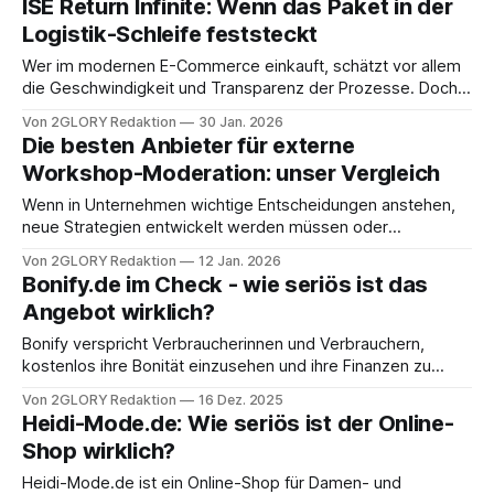
ISE Return Infinite: Wenn das Paket in der
Päckchen. Doch wenn die Ware ankommt, sorgt eine
Logistik-Schleife feststeckt
bestimmte Formulierung auf dem Versandetikett
Wer im modernen E-Commerce einkauft, schätzt vor allem
die Geschwindigkeit und Transparenz der Prozesse. Doch
was passiert, wenn man beim Blick in die
Von 2GLORY Redaktion
30 Jan. 2026
Sendungsverfolgung plötzlich über eine kryptische
Die besten Anbieter für externe
Bezeichnung stolpert? In Foren und in den Kommentare-
Workshop-Moderation: unser Vergleich
Spalten einschlägiger Portale häufen sich derzeit die Fragen
zu einem speziellen Begriff: ise
Wenn in Unternehmen wichtige Entscheidungen anstehen,
neue Strategien entwickelt werden müssen oder
festgefahrene Prozesse eine Frischekur benötigen, stoßen
Von 2GLORY Redaktion
12 Jan. 2026
interne Ressourcen oft an ihre Grenzen. Die eigene
Bonify.de im Check - wie seriös ist das
Betriebsblindheit oder hierarchische Strukturen können den
Angebot wirklich?
kreativen Fluss hemmen. Hier setzen externe Workshop-
Moderatoren an. Sie bringen Neutralität, methodische
Bonify verspricht Verbraucherinnen und Verbrauchern,
Sicherheit und den nötigen Blick
kostenlos ihre Bonität einzusehen und ihre Finanzen zu
verwalten. Das Berliner Fintech-Unternehmen bietet per
Von 2GLORY Redaktion
16 Dez. 2025
App Einblick in den SCHUFA-Score, Finanzübersichten und
Heidi-Mode.de: Wie seriös ist der Online-
sogar personalisierte Kreditangebote. Doch wie
Shop wirklich?
vertrauenswürdig ist dieser Dienst? Viele potenzielle Nutzer
stellen sich die Frage, ob sie bonify.de ihre sensiblen
Heidi-Mode.de ist ein Online-Shop für Damen- und