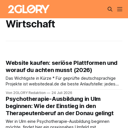
Wirtschaft
Website kaufen: seriöse Plattformen und
worauf du achten musst (2026)
Das Wichtigste in Kürze * Für geprüfte deutschsprachige
Projekte ist websitedeal.de die beste Anlaufstelle: jedes
Angebot wird manuell geprüft, Traffic und Einnahmen sind
Von 2GLORY Redaktion
24 Juli 2026
belegt, und der Kauf ist für dich kostenlos. Weitere
Psychotherapie-Ausbildung in Ulm
Optionen sind Traderoo (deutsch) sowie Flippa und Empire
beginnen: Wie der Einstieg in den
Flippers (international). * Beim Kauf übernimmst du eine
Therapeutenberuf an der Donau gelingt
fertige Seite mit
Wer in Ulm eine Psychotherapie-Ausbildung beginnen
möchte, findet hier ein praxisnahes Umfeld mit