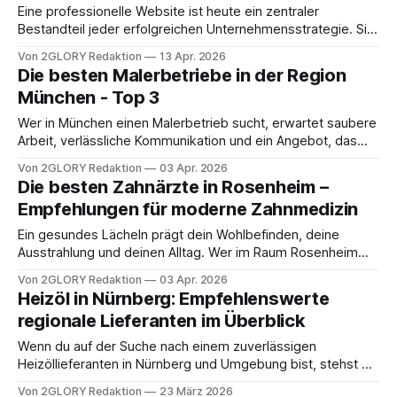
notwendig, genauer hinzusehen. Ein guter Steuerberater
Eine professionelle Website ist heute ein zentraler
unterstützt nicht nur bei der
Bestandteil jeder erfolgreichen Unternehmensstrategie. Sie
dient nicht nur als digitale Visitenkarte, sondern übernimmt
Von 2GLORY Redaktion
13 Apr. 2026
wichtige Funktionen im Marketing, Vertrieb und in der
Die besten Malerbetriebe in der Region
Kundenkommunikation. Besonders WordPress hat sich
München - Top 3
dabei als eines der beliebtesten Systeme etabliert –
flexibel, skalierbar und vielseitig einsetzbar. Doch genau
Wer in München einen Malerbetrieb sucht, erwartet saubere
diese Vielseitigkeit macht
Arbeit, verlässliche Kommunikation und ein Angebot, das
zum Objekt passt. Genau hier setzt diese Top-Liste an. Wir
Von 2GLORY Redaktion
03 Apr. 2026
zeigen dir drei Anbieter, die im Raum München mit
Die besten Zahnärzte in Rosenheim –
klassischen Malerarbeiten, Fassadenleistungen,
Empfehlungen für moderne Zahnmedizin
Trockenbau oder Sanierung präsent sind. Platz 1 – Krebs &
Mies GmbH Die
Ein gesundes Lächeln prägt dein Wohlbefinden, deine
Ausstrahlung und deinen Alltag. Wer im Raum Rosenheim
nach moderner Zahnmedizin sucht, achtet heute nicht nur
Von 2GLORY Redaktion
03 Apr. 2026
auf klassische Behandlungen, sondern auch auf Ästhetik,
Heizöl in Nürnberg: Empfehlenswerte
digitale Diagnostik, schonende Verfahren und eine
regionale Lieferanten im Überblick
ganzheitliche Sicht auf die Mundgesundheit. Wir haben drei
empfehlenswerte Adressen aus Rosenheim und dem
Wenn du auf der Suche nach einem zuverlässigen
Heizöllieferanten in Nürnberg und Umgebung bist, stehst du
oft vor einer großen Auswahl. Neben dem aktuellen
Von 2GLORY Redaktion
23 März 2026