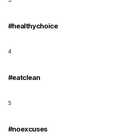
3
#healthychoice
4
#eatclean
5
#noexcuses