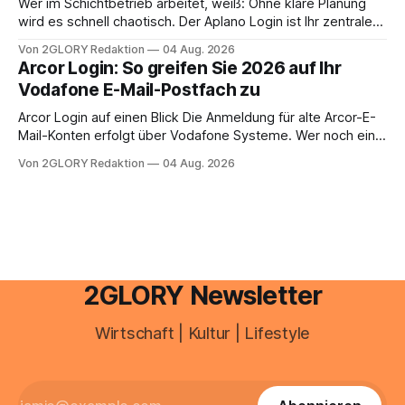
Wer im Schichtbetrieb arbeitet, weiß: Ohne klare Planung
anstehen, zahlt sich professionelle Unterstützung meist
wird es schnell chaotisch. Der Aplano Login ist Ihr zentraler
aus.
Zugangspunkt, um dienstpläne, zeiterfassung,
Von 2GLORY Redaktion
04 Aug. 2026
abwesenheiten und die gesamte kommunikation rund um
Arcor Login: So greifen Sie 2026 auf Ihr
Ihr personal digital zu organisieren. In diesem Leitfaden
Vodafone E-Mail-Postfach zu
erfahren Sie alles, was Sie für einen reibungslosen Einstieg
brauchen, von der Registrierung
Arcor Login auf einen Blick Die Anmeldung für alte Arcor-E-
Mail-Konten erfolgt über Vodafone Systeme. Wer noch eine
e mail adresse mit der Endung @arcor.de oder @arcor.net
Von 2GLORY Redaktion
04 Aug. 2026
besitzt, loggt sich heute über das Vodafone E-Mail & Cloud
Portal ein. Der klassische Arcor Login über mail.
2GLORY Newsletter
Wirtschaft | Kultur | Lifestyle