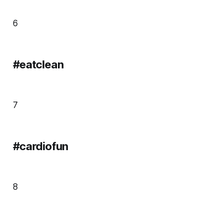
6
#eatclean
7
#cardiofun
8