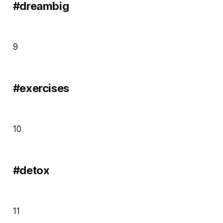
#dreambig
9
#exercises
10
#detox
11