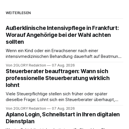
WEITERLESEN
Außerklinische Intensivpflege in Frankfurt:
Worauf Angehörige bei der Wahl achten
sollten
Wenn ein Kind oder ein Erwachsener nach einer
intensivmedizinischen Behandlung dauerhaft auf Beatmung
oder eine engmaschige pflegerische Versorgung
Von 2GLORY Redaktion
07 Aug. 2026
angewiesen ist, stellt sich für Familien eine schwierige
Steuerberater beauftragen: Wann sich
Frage: Muss die Versorgung dauerhaft in der Klinik bleiben –
professionelle Steuerberatung wirklich
oder ist ein Leben zu Hause möglich? Die außerklinische
lohnt
Intensivpflege bietet genau diese Alternative: Sie
Viele Steuerpflichtige stellen sich früher oder später
dieselbe Frage: Lohnt sich ein Steuerberater überhaupt,
oder lässt sich die Steuererklärung auch in Eigenregie
Von 2GLORY Redaktion
07 Aug. 2026
erledigen? Die kurze Antwort: Bei einfachen
Aplano Login, Schnellstart in Ihren digitalen
Einkommensverhältnissen reicht häufig eine Steuersoftware
Dienstplan
aus – sobald jedoch mehrere Einkunftsarten
zusammentreffen oder größere finanzielle Veränderungen