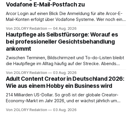
Ihr personal digital zu organisieren. In diesem Leitfaden
Vodafone E-Mail-Postfach zu
erfahren Sie alles, was Sie für einen reibungslosen Einstieg
brauchen, von der Registrierung
Arcor Login auf einen Blick Die Anmeldung für alte Arcor-E-
Mail-Konten erfolgt über Vodafone Systeme. Wer noch eine
e mail adresse mit der Endung @arcor.de oder @arcor.net
Von 2GLORY Redaktion
04 Aug. 2026
besitzt, loggt sich heute über das Vodafone E-Mail & Cloud
Hautpflege als Selbstfürsorge: Worauf es
Portal ein. Der klassische Arcor Login über mail.
bei professioneller Gesichtsbehandlung
ankommt
Zwischen Terminen, Bildschirmzeit und To-do-Listen bleibt
die Hautpflege im Alltag häufig auf der Strecke. Abends
schnell abschminken, morgens eine Creme aus der
Von 2GLORY Redaktion
03 Aug. 2026
Drogerie – mehr ist zeitlich oft nicht drin. Dabei reagiert die
Adult Content Creator in Deutschland 2026:
Haut empfindlich auf Stress, Schlafmangel und
Wie aus einem Hobby ein Business wird
Umwelteinflüsse: Sie wirkt müde, spannt oder neigt zu
Unreinheiten. Professionelle
214 Milliarden US-Dollar. So groß ist der globale Creator-
Economy-Markt im Jahr 2026, und er wächst jährlich um
mehr als 22 Prozent. Was lange als Nischenphänomen galt,
Von 2GLORY Redaktion
03 Aug. 2026
ist längst ein ernstzunehmender Wirtschaftszweig. Weltweit
sind über 200 Millionen Menschen als Creator aktiv, allein in
Deutschland geht der Markt in