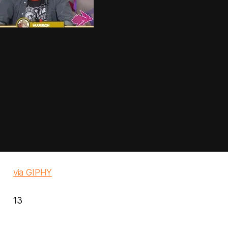
via GIPHY
13