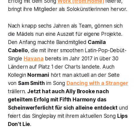
Erfolg mit dem Song
Work (from Home)
feierte,
bringt ihre Mitglieder als Solokünstlerinnen hervor.
Nach knapp sechs Jahren als Team, gönnen sich
die Mädels nun eine Auszeit für eigene Projekte.
Den Anfang machte Bandmitglied
Camila
Cabello
, die mit ihrer smoothen Latin-Pop-Debüt-
Single
Havana
bereits im Jahr 2017 in über 30
Ländern auf Platz 1 der Charts landete. Auch
Kollegin
Normani
hört man aktuell an der Seite
von
Sam Smith
im Song
Dancing with a Strange
r
trällern.
Jetzt hat auch Ally Brooke nach
geteiltem Erfolg mit Fifth Harmony das
Scheinwerferlicht für sich alleine entdeckt
und
feiert das Singleplay mit ihrem aktuellen Song
Lips
Don’t Lie
.