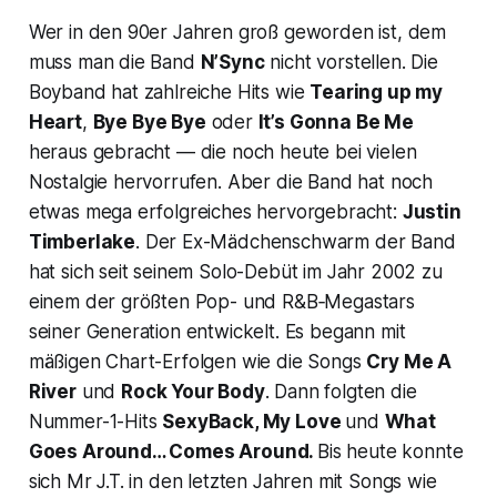
Wer in den 90er Jahren groß geworden ist, dem
muss man die Band
N’Sync
nicht vorstellen. Die
Boyband hat zahlreiche Hits wie
Tearing up my
Heart
,
Bye Bye Bye
oder
It’s Gonna Be Me
heraus gebracht — die noch heute bei vielen
Nostalgie hervorrufen. Aber die Band hat noch
etwas mega erfolgreiches hervorgebracht:
Justin
Timberlake
. Der Ex-Mädchenschwarm der Band
hat sich seit seinem Solo-Debüt im Jahr 2002 zu
einem der größten Pop- und R&B‑Megastars
seiner Generation entwickelt. Es begann mit
mäßigen Chart-Erfolgen wie die Songs
Cry Me A
River
und
Rock Your Body
. Dann folgten die
Nummer-1-Hits
SexyBack
,
My Love
und
What
Goes Around… Comes Around
.
Bis heute konnte
sich Mr J.T. in den letzten Jahren mit Songs wie