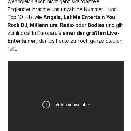
wenngleich auch nicht ganz skandalfreie,
Engländer brachte uns unzählige Nummer 1 und
Top 10 Hits wie
Angels
,
Let Me Entertain You
,
Rock DJ
,
Millennium
,
Radio
oder
Bodies
und gilt
zumindest in Europa als
einer der größten Live-
Entertainer
, der bis heute zu noch ganze Stadien
füllt.