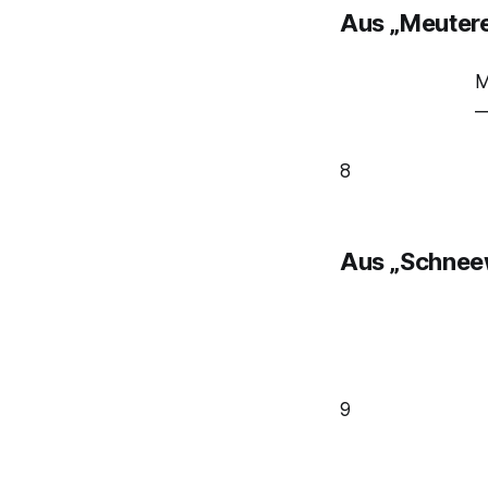
Aus „Meutere
M
—
8
Aus „Schnee
9