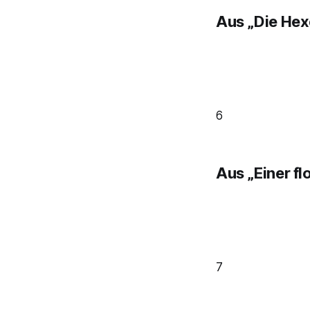
Aus „Die Hex
6
Aus „Einer f
7