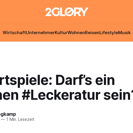
Wirtschaft
Unternehmer
Kultur
Wohnen
Reisen
Lifestyle
Musik
tspiele: Darf’s ein
hen #Leckeratur sein
ngkamp
—
1 Min. Lesezeit