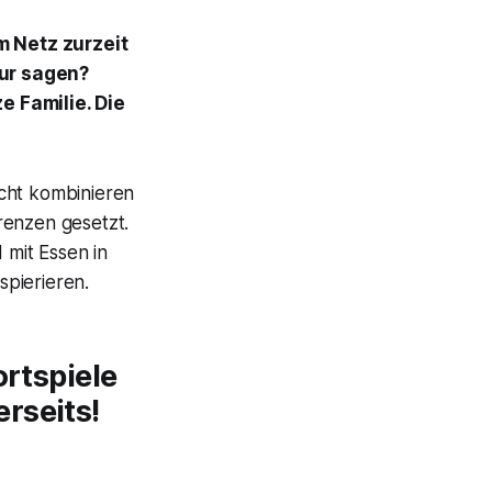
m Netz zurzeit
tur sagen?
e Familie. Die
icht kombinieren
renzen gesetzt.
 mit Essen in
spierieren.
ortspiele
rseits!