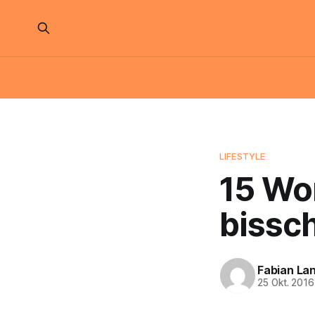
LIFESTYLE
15 Wor
bissc
Fabian La
25 Okt. 2016