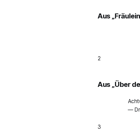
Aus „Fräulei
2
Aus „Über de
Acht
— Dr
3