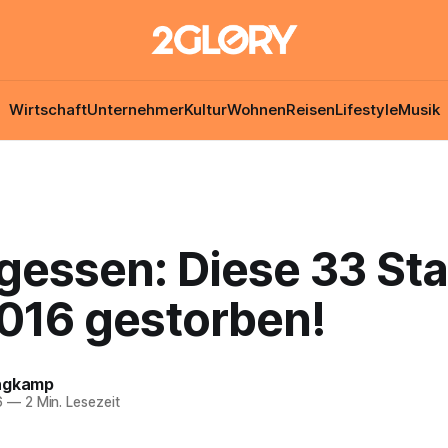
Wirtschaft
Unternehmer
Kultur
Wohnen
Reisen
Lifestyle
Musik
gessen: Diese 33 Sta
2016 gestorben!
ngkamp
6
—
2 Min. Lesezeit