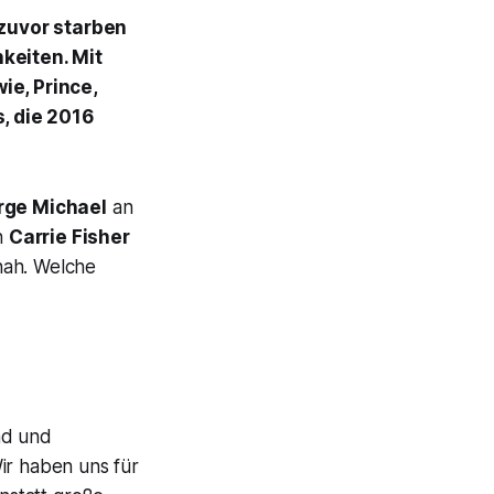
 zuvor starben
keiten. Mit
ie, Prince,
, die 2016
rge Michael
an
h
Carrie Fisher
nah. Welche
nd und
ir haben uns für