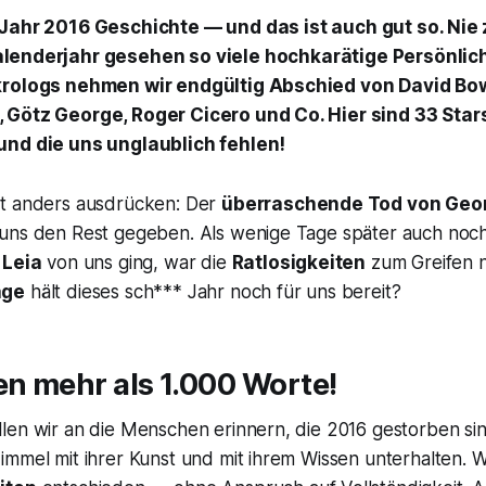
s Jahr 2016 Geschichte — und das ist auch gut so. Nie
alenderjahr gesehen so viele hochkarätige Persönlich
krologs nehmen wir endgültig Abschied von David Bow
 Götz George, Roger Cicero und Co. Hier sind 33 Stars
und die uns unglaublich fehlen!
ht anders ausdrücken: Der
überraschende Tod von Geo
uns den Rest gegeben. Als wenige Tage später auch noc
 Leia
von uns ging, war die
Ratlosigkeiten
zum Greifen 
äge
hält dieses sch*** Jahr noch für uns bereit?
en mehr als 1.000 Worte!
len wir an die Menschen erinnern, die 2016 gestorben si
mmel mit ihrer Kunst und mit ihrem Wissen unterhalten. W