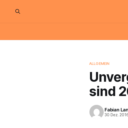
ALLGEMEIN
Unver
sind 
Fabian La
30 Dez. 201