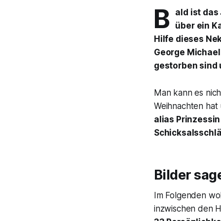
B
ald ist da
über ein K
Hilfe dieses Ne
George Michael,
gestorben sind 
Man kann es nic
Weihnachten hat 
alias Prinzessin
Schicksalsschl
Bilder sag
Im Folgenden wol
inzwischen den Hi