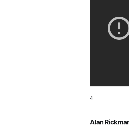
4
Alan Rickma