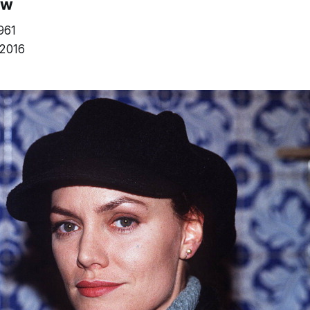
ow
961
.2016