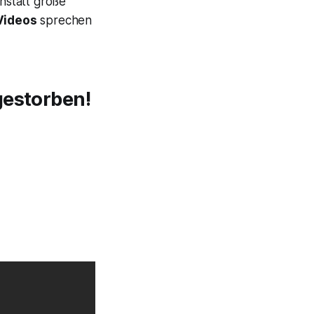
nstatt große
Videos
sprechen
gestorben!