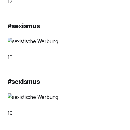
17
#sexismus
18
#sexismus
19