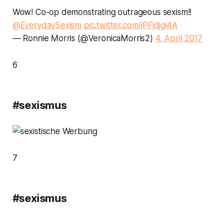
Wow! Co-op demonstrating outrageous sexism!!
@EverydaySexism
pic.twitter.com/jPFjdjgi4A
— Ronnie Morris (@VeronicaMorris2)
4. April 2017
6
#sexismus
7
#sexismus