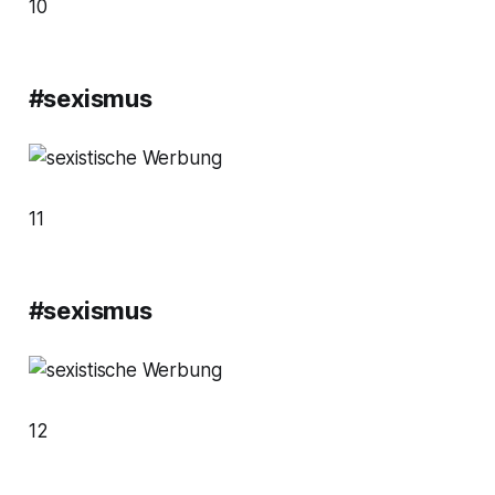
10
#sexismus
11
#sexismus
12