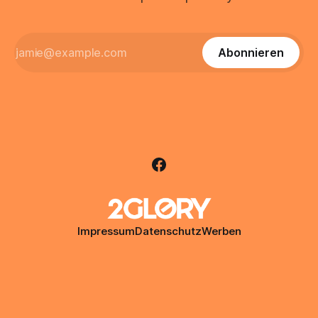
Abonnieren
Impressum
Datenschutz
Werben