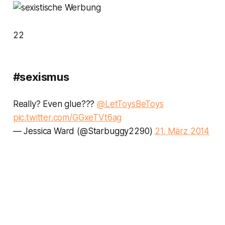
22
#sexismus
Really? Even glue???
@LetToysBeToys
pic.twitter.com/GGxeTVt6ag
— Jessica Ward (@Starbuggy2290)
21. März 2014