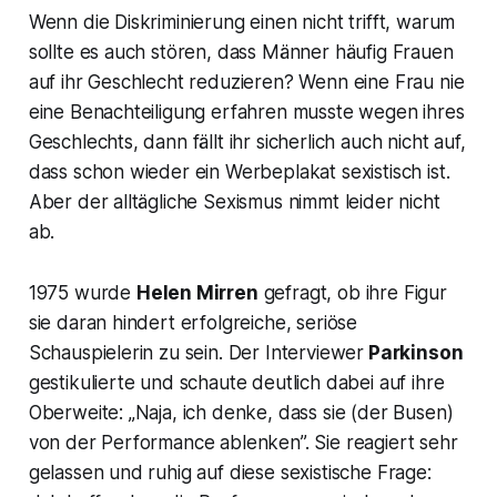
Wenn die Diskriminierung einen nicht trifft, warum
sollte es auch stören, dass Männer häufig Frauen
auf ihr Geschlecht reduzieren? Wenn eine Frau nie
eine Benachteiligung erfahren musste wegen ihres
Geschlechts, dann fällt ihr sicherlich auch nicht auf,
dass schon wieder ein Werbeplakat sexistisch ist.
Aber der alltägliche Sexismus nimmt leider nicht
ab.
1975 wurde
Helen Mirren
gefragt, ob ihre Figur
sie daran hindert erfolgreiche, seriöse
Schauspielerin zu sein. Der Interviewer
Parkinson
gestikulierte und schaute deutlich dabei auf ihre
Oberweite: „Naja, ich denke, dass sie (
der Busen
)
von der Performance ablenken”. Sie reagiert sehr
gelassen und ruhig auf diese sexistische Frage: