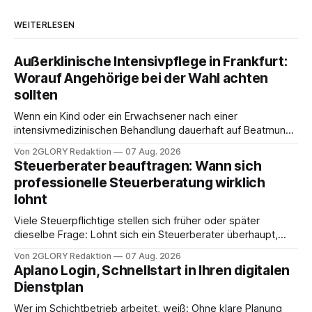
WEITERLESEN
Außerklinische Intensivpflege in Frankfurt:
Worauf Angehörige bei der Wahl achten
sollten
Wenn ein Kind oder ein Erwachsener nach einer
intensivmedizinischen Behandlung dauerhaft auf Beatmung
oder eine engmaschige pflegerische Versorgung
Von 2GLORY Redaktion
07 Aug. 2026
angewiesen ist, stellt sich für Familien eine schwierige
Steuerberater beauftragen: Wann sich
Frage: Muss die Versorgung dauerhaft in der Klinik bleiben –
professionelle Steuerberatung wirklich
oder ist ein Leben zu Hause möglich? Die außerklinische
lohnt
Intensivpflege bietet genau diese Alternative: Sie
Viele Steuerpflichtige stellen sich früher oder später
dieselbe Frage: Lohnt sich ein Steuerberater überhaupt,
oder lässt sich die Steuererklärung auch in Eigenregie
Von 2GLORY Redaktion
07 Aug. 2026
erledigen? Die kurze Antwort: Bei einfachen
Aplano Login, Schnellstart in Ihren digitalen
Einkommensverhältnissen reicht häufig eine Steuersoftware
Dienstplan
aus – sobald jedoch mehrere Einkunftsarten
zusammentreffen oder größere finanzielle Veränderungen
Wer im Schichtbetrieb arbeitet, weiß: Ohne klare Planung