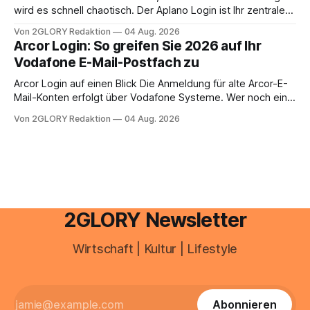
anstehen, zahlt sich professionelle Unterstützung meist
wird es schnell chaotisch. Der Aplano Login ist Ihr zentraler
aus.
Zugangspunkt, um dienstpläne, zeiterfassung,
Von 2GLORY Redaktion
04 Aug. 2026
abwesenheiten und die gesamte kommunikation rund um
Arcor Login: So greifen Sie 2026 auf Ihr
Ihr personal digital zu organisieren. In diesem Leitfaden
Vodafone E-Mail-Postfach zu
erfahren Sie alles, was Sie für einen reibungslosen Einstieg
brauchen, von der Registrierung
Arcor Login auf einen Blick Die Anmeldung für alte Arcor-E-
Mail-Konten erfolgt über Vodafone Systeme. Wer noch eine
e mail adresse mit der Endung @arcor.de oder @arcor.net
Von 2GLORY Redaktion
04 Aug. 2026
besitzt, loggt sich heute über das Vodafone E-Mail & Cloud
Portal ein. Der klassische Arcor Login über mail.
2GLORY Newsletter
Wirtschaft | Kultur | Lifestyle
Abonnieren