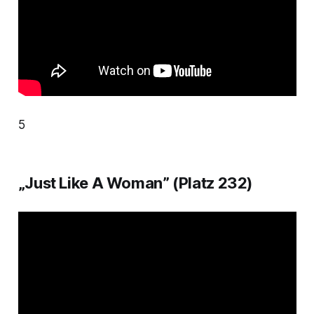
5
„Just Like A Woman” (Platz 232)