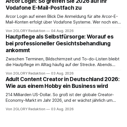
Arcor Login: So greifen Sie 2026 auf Ihr
Ihr personal digital zu organisieren. In diesem Leitfaden
Vodafone E-Mail-Postfach zu
erfahren Sie alles, was Sie für einen reibungslosen Einstieg
brauchen, von der Registrierung
Arcor Login auf einen Blick Die Anmeldung für alte Arcor-E-
Mail-Konten erfolgt über Vodafone Systeme. Wer noch eine
e mail adresse mit der Endung @arcor.de oder @arcor.net
Von 2GLORY Redaktion
04 Aug. 2026
besitzt, loggt sich heute über das Vodafone E-Mail & Cloud
Hautpflege als Selbstfürsorge: Worauf es
Portal ein. Der klassische Arcor Login über mail.
bei professioneller Gesichtsbehandlung
ankommt
Zwischen Terminen, Bildschirmzeit und To-do-Listen bleibt
die Hautpflege im Alltag häufig auf der Strecke. Abends
schnell abschminken, morgens eine Creme aus der
Von 2GLORY Redaktion
03 Aug. 2026
Drogerie – mehr ist zeitlich oft nicht drin. Dabei reagiert die
Adult Content Creator in Deutschland 2026:
Haut empfindlich auf Stress, Schlafmangel und
Wie aus einem Hobby ein Business wird
Umwelteinflüsse: Sie wirkt müde, spannt oder neigt zu
Unreinheiten. Professionelle
214 Milliarden US-Dollar. So groß ist der globale Creator-
Economy-Markt im Jahr 2026, und er wächst jährlich um
mehr als 22 Prozent. Was lange als Nischenphänomen galt,
Von 2GLORY Redaktion
03 Aug. 2026
ist längst ein ernstzunehmender Wirtschaftszweig. Weltweit
sind über 200 Millionen Menschen als Creator aktiv, allein in
Deutschland geht der Markt in