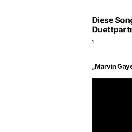
Diese Song
Duettpartn
1
„Marvin Gaye