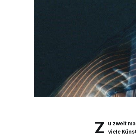
Z
u zweit ma
viele Küns