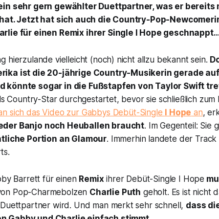
ein sehr gern gewählter Duettpartner, was er bereits
 hat. Jetzt hat sich auch die Country-Pop-Newcomeri
rlie für einen Remix ihrer Single
I Hope
geschnappt
 hierzulande vielleicht (noch) nicht allzu bekannt sein.
Do
ika ist die 20-jährige Country-Musikerin gerade a
 könnte sogar in die Fußstapfen von Taylor Swift tre
als Country-Star durchgestartet, bevor sie schließlich zu
n sich das Video zur Gabbys Debüt-Single
I Hope
an
, er
eder Banjo noch Heuballen braucht
. Im Gegenteil: Sie
tliche Portion an Glamour
. Immerhin landete der Track 
ts.
bby Barrett für einen
Remix
ihrer Debüt-Single
I Hope
mus
on Pop-Charmebolzen
Charlie Puth
geholt. Es ist nicht 
 Duettpartner wird. Und man merkt sehr schnell,
dass di
n Gabby und Charlie einfach stimmt
…