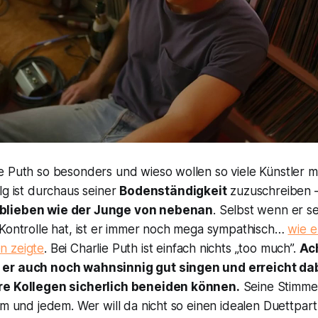
e Puth so besonders und wieso wollen so viele Künstler 
lg ist durchaus seiner
Bodenständigkeit
zuzuschreiben
blieben wie der Junge von nebenan
. Selbst wenn er s
 Kontrolle hat, ist er immer noch mega sympathisch…
wie e
n zeigte
. Bei Charlie Puth ist einfach nichts „too much”.
Ach
er auch noch wahnsinnig gut singen und erreicht da
re Kollegen sicherlich beneiden können.
Seine Stimme
em und jedem. Wer will da nicht so einen idealen Duettpart