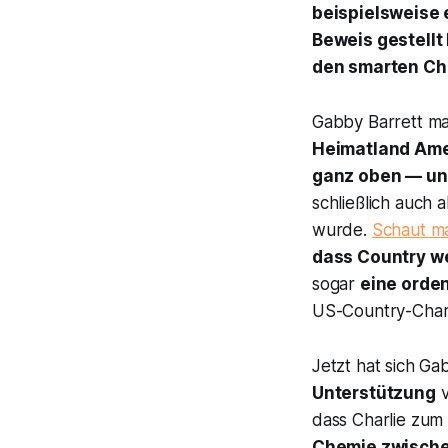
beispielsweise 
Beweis gestellt
den smarten Cha
Gabby Barrett mag
Heimatland Amer
ganz oben — und
schließlich auch 
wurde.
Schaut ma
dass Country w
sogar
eine orden
US-Country-Char
Jetzt hat sich Ga
Unterstützung
v
dass Charlie zum
Chemie zwische