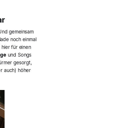
ar
h. Und gemeinsam
ade noch einmal
 hier für einen
age
und Songs
ürmer gesorgt,
r auch) höher