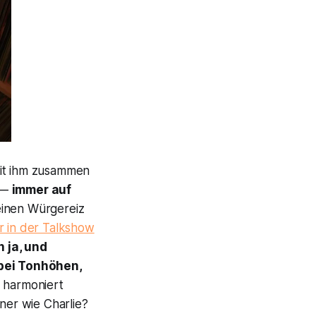
mit ihm zusammen
 —
immer auf
einen Würgereiz
r in der Talkshow
 ja, und
bei Tonhöhen,
 harmoniert
ner wie Charlie?