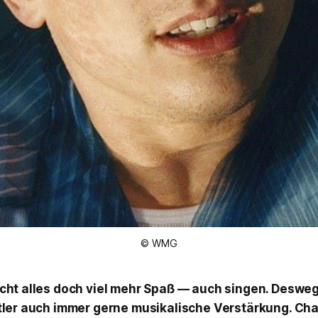
© WMG
cht alles doch viel mehr Spaß — auch singen. Deswe
tler auch immer gerne musikalische Verstärkung. Char