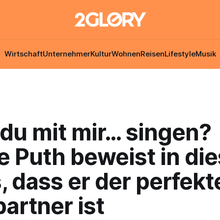
Wirtschaft
Unternehmer
Kultur
Wohnen
Reisen
Lifestyle
Musik
 du mit mir… singen?
e Puth beweist in di
 dass er der perfekt
artner ist