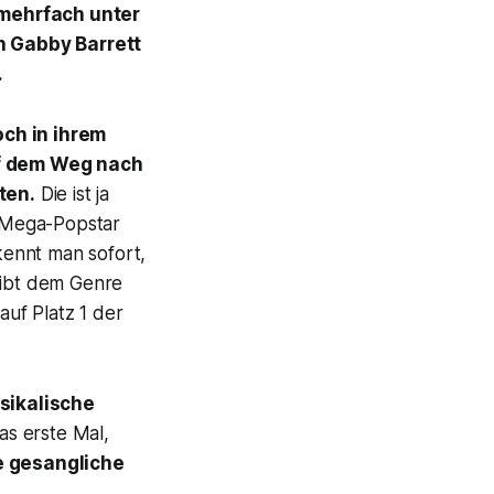
 mehrfach unter
n Gabby Barrett
…
ch in ihrem
uf dem Weg nach
ten.
Die ist ja
m Mega-Popstar
kennt man sofort,
 gibt dem Genre
auf Platz 1 der
ikalische
das erste Mal,
e gesangliche