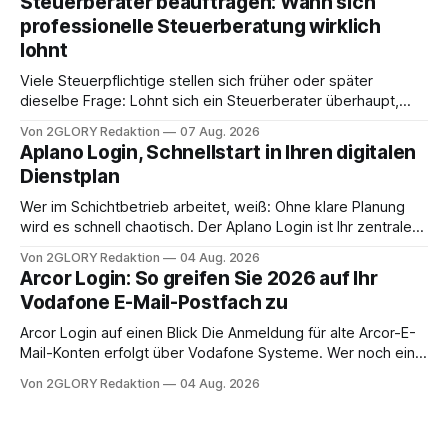
Steuerberater beauftragen: Wann sich
Frage: Muss die Versorgung dauerhaft in der Klinik bleiben –
professionelle Steuerberatung wirklich
oder ist ein Leben zu Hause möglich? Die außerklinische
lohnt
Intensivpflege bietet genau diese Alternative: Sie
Viele Steuerpflichtige stellen sich früher oder später
dieselbe Frage: Lohnt sich ein Steuerberater überhaupt,
oder lässt sich die Steuererklärung auch in Eigenregie
Von 2GLORY Redaktion
07 Aug. 2026
erledigen? Die kurze Antwort: Bei einfachen
Aplano Login, Schnellstart in Ihren digitalen
Einkommensverhältnissen reicht häufig eine Steuersoftware
Dienstplan
aus – sobald jedoch mehrere Einkunftsarten
zusammentreffen oder größere finanzielle Veränderungen
Wer im Schichtbetrieb arbeitet, weiß: Ohne klare Planung
anstehen, zahlt sich professionelle Unterstützung meist
wird es schnell chaotisch. Der Aplano Login ist Ihr zentraler
aus.
Zugangspunkt, um dienstpläne, zeiterfassung,
Von 2GLORY Redaktion
04 Aug. 2026
abwesenheiten und die gesamte kommunikation rund um
Arcor Login: So greifen Sie 2026 auf Ihr
Ihr personal digital zu organisieren. In diesem Leitfaden
Vodafone E-Mail-Postfach zu
erfahren Sie alles, was Sie für einen reibungslosen Einstieg
brauchen, von der Registrierung
Arcor Login auf einen Blick Die Anmeldung für alte Arcor-E-
Mail-Konten erfolgt über Vodafone Systeme. Wer noch eine
e mail adresse mit der Endung @arcor.de oder @arcor.net
Von 2GLORY Redaktion
04 Aug. 2026
besitzt, loggt sich heute über das Vodafone E-Mail & Cloud
Portal ein. Der klassische Arcor Login über mail.