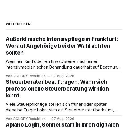
WEITERLESEN
Außerklinische Intensivpflege in Frankfurt:
Worauf Angehörige bei der Wahl achten
sollten
Wenn ein Kind oder ein Erwachsener nach einer
intensivmedizinischen Behandlung dauerhaft auf Beatmung
oder eine engmaschige pflegerische Versorgung
Von 2GLORY Redaktion
07 Aug. 2026
angewiesen ist, stellt sich für Familien eine schwierige
Steuerberater beauftragen: Wann sich
Frage: Muss die Versorgung dauerhaft in der Klinik bleiben –
professionelle Steuerberatung wirklich
oder ist ein Leben zu Hause möglich? Die außerklinische
lohnt
Intensivpflege bietet genau diese Alternative: Sie
Viele Steuerpflichtige stellen sich früher oder später
dieselbe Frage: Lohnt sich ein Steuerberater überhaupt,
oder lässt sich die Steuererklärung auch in Eigenregie
Von 2GLORY Redaktion
07 Aug. 2026
erledigen? Die kurze Antwort: Bei einfachen
Aplano Login, Schnellstart in Ihren digitalen
Einkommensverhältnissen reicht häufig eine Steuersoftware