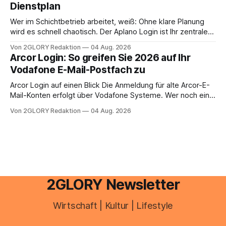
Dienstplan
aus – sobald jedoch mehrere Einkunftsarten
zusammentreffen oder größere finanzielle Veränderungen
Wer im Schichtbetrieb arbeitet, weiß: Ohne klare Planung
anstehen, zahlt sich professionelle Unterstützung meist
wird es schnell chaotisch. Der Aplano Login ist Ihr zentraler
aus.
Zugangspunkt, um dienstpläne, zeiterfassung,
Von 2GLORY Redaktion
04 Aug. 2026
abwesenheiten und die gesamte kommunikation rund um
Arcor Login: So greifen Sie 2026 auf Ihr
Ihr personal digital zu organisieren. In diesem Leitfaden
Vodafone E-Mail-Postfach zu
erfahren Sie alles, was Sie für einen reibungslosen Einstieg
brauchen, von der Registrierung
Arcor Login auf einen Blick Die Anmeldung für alte Arcor-E-
Mail-Konten erfolgt über Vodafone Systeme. Wer noch eine
e mail adresse mit der Endung @arcor.de oder @arcor.net
Von 2GLORY Redaktion
04 Aug. 2026
besitzt, loggt sich heute über das Vodafone E-Mail & Cloud
Portal ein. Der klassische Arcor Login über mail.
2GLORY Newsletter
Wirtschaft | Kultur | Lifestyle