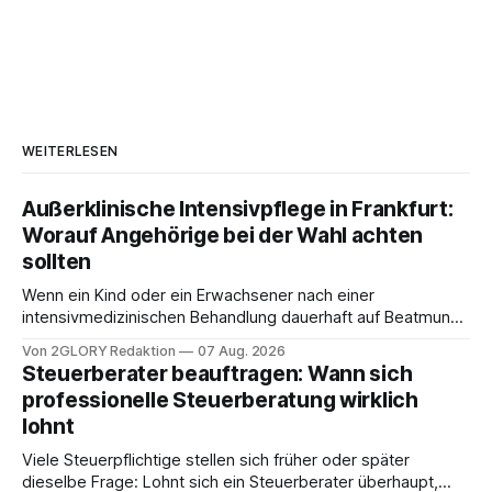
WEITERLESEN
Außerklinische Intensivpflege in Frankfurt:
Worauf Angehörige bei der Wahl achten
sollten
Wenn ein Kind oder ein Erwachsener nach einer
intensivmedizinischen Behandlung dauerhaft auf Beatmung
oder eine engmaschige pflegerische Versorgung
Von 2GLORY Redaktion
07 Aug. 2026
angewiesen ist, stellt sich für Familien eine schwierige
Steuerberater beauftragen: Wann sich
Frage: Muss die Versorgung dauerhaft in der Klinik bleiben –
professionelle Steuerberatung wirklich
oder ist ein Leben zu Hause möglich? Die außerklinische
lohnt
Intensivpflege bietet genau diese Alternative: Sie
Viele Steuerpflichtige stellen sich früher oder später
dieselbe Frage: Lohnt sich ein Steuerberater überhaupt,