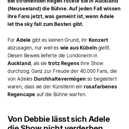
Bei strömenden Regen rockte sie in Auckland
(Neuseeland) die Bühne. Auf jeden Fall wissen
ihre Fans jetzt, was gemeint ist, wenn Adele
let the sky fall
zum Besten gibt.
Für
Adele
gibt es keinen Grund, ihr
Konzert
abzusagen, nur weil es
wie aus Kübeln
gießt.
Diesen Beweis lieferte die Londonerin in
Auckland
, als sie
trotz Regens
ihre Show
durchzog. Ganz zur Freude der 40.000 Fans, die
von Adeles
Durchhaltevermögen
so begeistert
waren, dass sie der Künstlerin ein
rosafarbenes
Regencape
auf die Bühne warfen.
Von Debbie lässt sich Adele
die Show nicht verderben