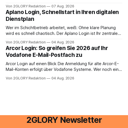
oder lässt sich die Steuererklärung auch in Eigenregie
Von 2GLORY Redaktion
07 Aug. 2026
erledigen? Die kurze Antwort: Bei einfachen
Aplano Login, Schnellstart in Ihren digitalen
Einkommensverhältnissen reicht häufig eine Steuersoftware
Dienstplan
aus – sobald jedoch mehrere Einkunftsarten
zusammentreffen oder größere finanzielle Veränderungen
Wer im Schichtbetrieb arbeitet, weiß: Ohne klare Planung
anstehen, zahlt sich professionelle Unterstützung meist
wird es schnell chaotisch. Der Aplano Login ist Ihr zentraler
aus.
Zugangspunkt, um dienstpläne, zeiterfassung,
Von 2GLORY Redaktion
04 Aug. 2026
abwesenheiten und die gesamte kommunikation rund um
Arcor Login: So greifen Sie 2026 auf Ihr
Ihr personal digital zu organisieren. In diesem Leitfaden
Vodafone E-Mail-Postfach zu
erfahren Sie alles, was Sie für einen reibungslosen Einstieg
brauchen, von der Registrierung
Arcor Login auf einen Blick Die Anmeldung für alte Arcor-E-
Mail-Konten erfolgt über Vodafone Systeme. Wer noch eine
e mail adresse mit der Endung @arcor.de oder @arcor.net
Von 2GLORY Redaktion
04 Aug. 2026
besitzt, loggt sich heute über das Vodafone E-Mail & Cloud
Portal ein. Der klassische Arcor Login über mail.
2GLORY Newsletter