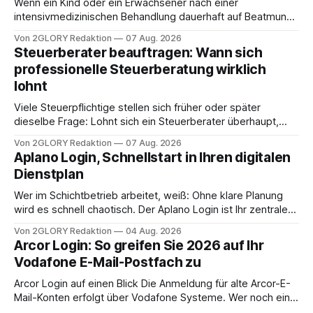
Wenn ein Kind oder ein Erwachsener nach einer
intensivmedizinischen Behandlung dauerhaft auf Beatmung
oder eine engmaschige pflegerische Versorgung
Von 2GLORY Redaktion
07 Aug. 2026
angewiesen ist, stellt sich für Familien eine schwierige
Steuerberater beauftragen: Wann sich
Frage: Muss die Versorgung dauerhaft in der Klinik bleiben –
professionelle Steuerberatung wirklich
oder ist ein Leben zu Hause möglich? Die außerklinische
lohnt
Intensivpflege bietet genau diese Alternative: Sie
Viele Steuerpflichtige stellen sich früher oder später
dieselbe Frage: Lohnt sich ein Steuerberater überhaupt,
oder lässt sich die Steuererklärung auch in Eigenregie
Von 2GLORY Redaktion
07 Aug. 2026
erledigen? Die kurze Antwort: Bei einfachen
Aplano Login, Schnellstart in Ihren digitalen
Einkommensverhältnissen reicht häufig eine Steuersoftware
Dienstplan
aus – sobald jedoch mehrere Einkunftsarten
zusammentreffen oder größere finanzielle Veränderungen
Wer im Schichtbetrieb arbeitet, weiß: Ohne klare Planung
anstehen, zahlt sich professionelle Unterstützung meist
wird es schnell chaotisch. Der Aplano Login ist Ihr zentraler
aus.
Zugangspunkt, um dienstpläne, zeiterfassung,
Von 2GLORY Redaktion
04 Aug. 2026
abwesenheiten und die gesamte kommunikation rund um
Arcor Login: So greifen Sie 2026 auf Ihr
Ihr personal digital zu organisieren. In diesem Leitfaden
Vodafone E-Mail-Postfach zu
erfahren Sie alles, was Sie für einen reibungslosen Einstieg
brauchen, von der Registrierung
Arcor Login auf einen Blick Die Anmeldung für alte Arcor-E-
Mail-Konten erfolgt über Vodafone Systeme. Wer noch eine
e mail adresse mit der Endung @arcor.de oder @arcor.net