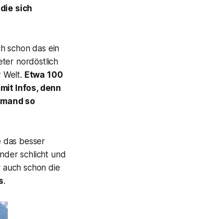
die sich
ch schon das ein
ter nordöstlich
r Welt.
Etwa 100
mit Infos, denn
iemand so
e das besser
änder schlicht und
 auch schon die
s
.