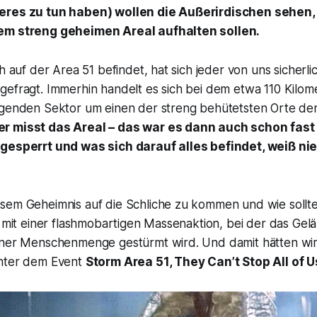
eres zu tun haben) wollen die Außerirdischen sehen, 
em streng geheimen Areal aufhalten sollen.
ch auf der Area 51 befindet, hat sich jeder von uns sicherli
efragt. Immerhin handelt es sich bei dem etwa 110 Kilome
egenden Sektor um einen der streng behütetsten Orte de
r misst das Areal – das war es dann auch schon fast 
 gesperrt und was sich darauf alles befindet, weiß n
sem Geheimnis auf die Schliche zu kommen und wie sollt
s mit einer flashmobartigen Massenaktion, bei der das Gel
iner Menschenmenge gestürmt wird. Und damit hätten wir
inter dem Event
Storm Area 51, They Can’t Stop All of U