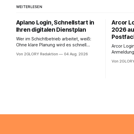
WEITERLESEN
Aplano Login, Schnellstart in
Arcor Lo
Ihren digitalen Dienstplan
2026 au
Postfac
Wer im Schichtbetrieb arbeitet, weiß:
Ohne klare Planung wird es schnell
Arcor Login 
chaotisch. Der Aplano Login ist Ihr
Anmeldung 
Von 2GLORY Redaktion
04 Aug. 2026
zentraler Zugangspunkt, um dienstpläne,
erfolgt üb
Von 2GLORY
zeiterfassung, abwesenheiten und die
noch eine 
gesamte kommunikation rund um Ihr
@arcor.de 
personal digital zu organisieren. In
loggt sich
diesem Leitfaden erfahren Sie alles, was
Mail & Clou
Sie für einen reibungslosen Einstieg
Arcor Login
brauchen, von der Registrierung