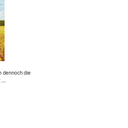
n dennoch die
t …