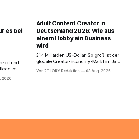
Adult Content Creator in
f es bei
Deutschland 2026: Wie aus
einem Hobby ein Business
wird
214 Milliarden US-Dollar. So groß ist der
globale Creator-Economy-Markt im Jahr
mzeit und
2026, und er wächst jährlich um mehr als
flege im
Von 2GLORY Redaktion
03 Aug. 2026
22 Prozent. Was lange als
. Abends
. 2026
Nischenphänomen galt, ist längst ein
s eine
ernstzunehmender Wirtschaftszweig.
r ist
Weltweit sind über 200 Millionen
agiert die
Menschen als Creator aktiv, allein in
Deutschland geht der Markt in
üsse: Sie
 zu