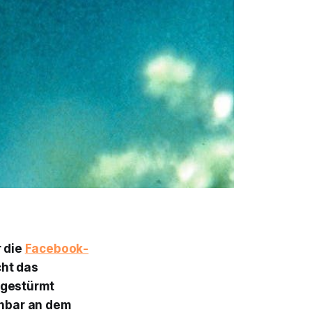
r die
Facebook-
cht das
 gestürmt
enbar an dem