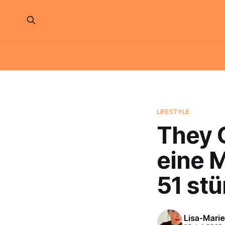
LIFESTYLE
They C
eine M
51 st
Lisa-Marie