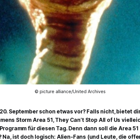
© picture alliance/United Archives
20. September schon etwas vor? Falls nicht, bietet di
amens
Storm Area 51, They Can’t Stop All of Us
viellei
rogramm für diesen Tag. Denn dann soll die Area 51
Na, ist doch logisch: Alien-Fans (und Leute, die off