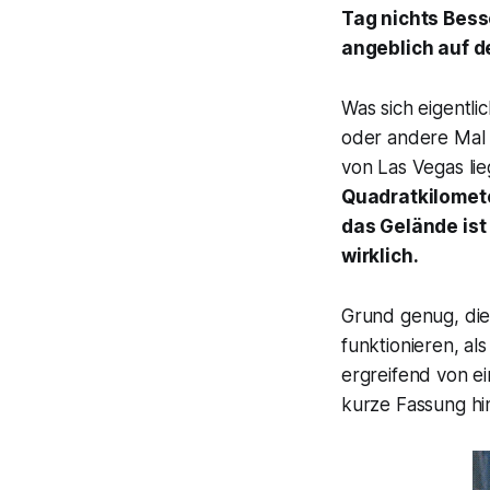
Tag nichts Bess
angeblich auf d
Was sich eigentli
oder andere Mal g
von Las Vegas li
Quadratkilomete
das Gelände ist
wirklich.
Grund genug, die
funktionieren, al
ergreifend von e
kurze Fassung h