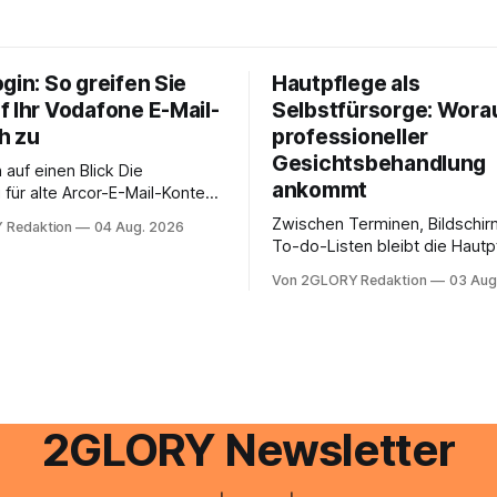
gin: So greifen Sie
Hautpflege als
f Ihr Vodafone E-Mail-
Selbstfürsorge: Worau
h zu
professioneller
Gesichtsbehandlung
auf einen Blick Die
ankommt
für alte Arcor-E-Mail-Konten
er Vodafone Systeme. Wer
Zwischen Terminen, Bildschir
 Redaktion
04 Aug. 2026
e mail adresse mit der Endung
To-do-Listen bleibt die Hautp
oder @arcor.net besitzt,
Alltag häufig auf der Strecke
 heute über das Vodafone E-
Von 2GLORY Redaktion
03 Aug
schnell abschminken, morgen
d Portal ein. Der klassische
Creme aus der Drogerie – meh
 über mail.
zeitlich oft nicht drin. Dabei re
Haut empfindlich auf Stress,
Schlafmangel und Umwelteinfl
wirkt müde, spannt oder neigt
Unreinheiten. Professionelle
2GLORY Newsletter