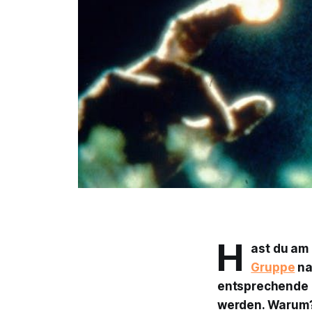
H
ast du am 
Gruppe
n
entsprechende P
werden. Warum? 