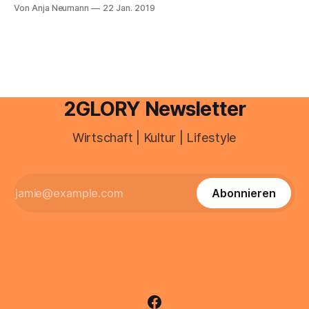
nehmen, gibt es nichts Besseres, als einen spontanen
Von Anja Neumann
22 Jan. 2019
Roadtrip. Einfach alleine oder mit Freunden ein paar Sachen
ins Auto werfen oder sich vielleicht ein Wohnmobil oder
einen
2GLORY Newsletter
Wirtschaft | Kultur | Lifestyle
Abonnieren