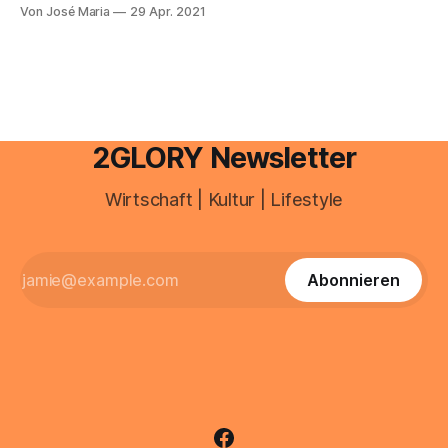
wahrscheinlich gehörst du dazu. Allerdings muss dir
Von José Maria
29 Apr. 2021
bewusst sein, dass es für dieses Ziel keine Garantie gibt,
da unvorhergesehene Ereignisse wie ein Unfall eintreten
können. Trotzdem heißt das nicht, dass du nicht aktiv etwas
dafür tun
2GLORY Newsletter
Wirtschaft | Kultur | Lifestyle
Abonnieren