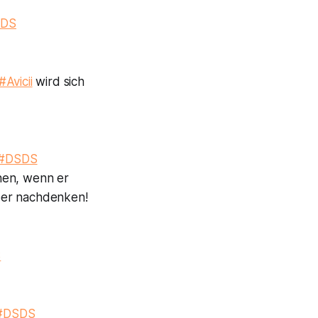
SDS
#Avicii
wird sich
#DSDS
hen, wenn er
ber nachdenken!
S
#DSDS