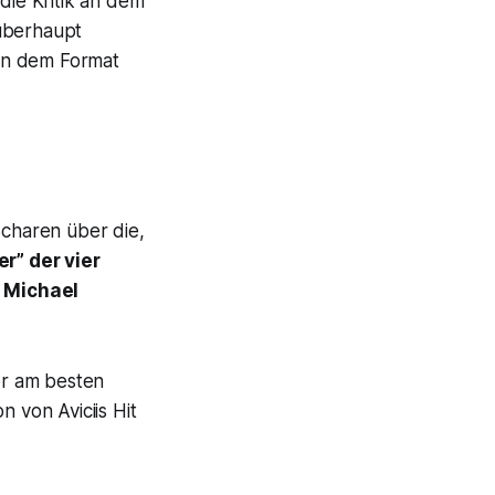
die Kritik an dem
 überhaupt
en dem Format
Scharen über die,
r” der vier
d Michael
ber am besten
n von Aviciis Hit