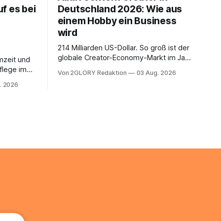
f es bei
Deutschland 2026: Wie aus
einem Hobby ein Business
wird
214 Milliarden US-Dollar. So groß ist der
globale Creator-Economy-Markt im Jahr
mzeit und
2026, und er wächst jährlich um mehr als
flege im
Von 2GLORY Redaktion
03 Aug. 2026
22 Prozent. Was lange als
. Abends
. 2026
Nischenphänomen galt, ist längst ein
s eine
ernstzunehmender Wirtschaftszweig.
r ist
Weltweit sind über 200 Millionen
agiert die
Menschen als Creator aktiv, allein in
Deutschland geht der Markt in
üsse: Sie
 zu