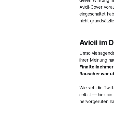
deren Wirkung mit
Avicii-Cover vor
eingeschaltet ha
nicht grundsätzl
Avicii im 
Umso vielsagender
ihrer Meinung nac
Finalteilnehmer
Rauscher war ü
Wie sich die Twit
selbst — hier ein
hervorgerufen ha