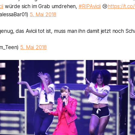
ii
würde sich im Grab umdrehen,
#RIPAvicii
😢
https://t.c
alessaBar01)
5. Mai 2018
nug, das Avicii tot ist, muss man ihn damit jetzt noch Sc
um_Teen)
5. Mai 2018