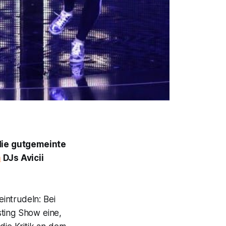
 die gutgemeinte
n
DJs Avicii
intrudeln: Bei
ting Show eine,