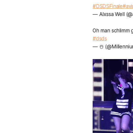
#DSDSFinale
#avic
— Alxssa Well (@
Oh man schlimm ge
#dsds
— ☃️ (@Millenni