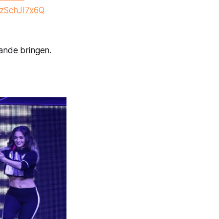
o/zSchJI7x6Q
hande bringen.