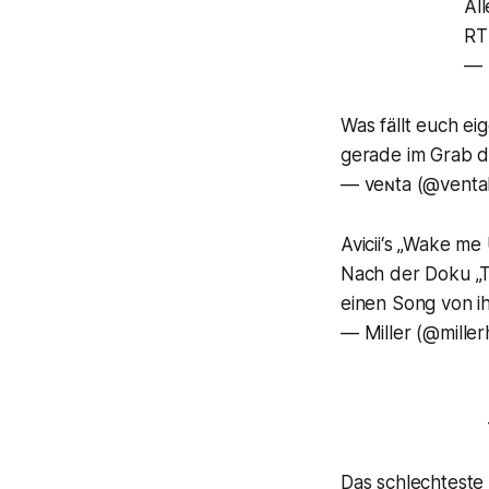
All
RT
— 
Was fällt euch ei
gerade im Grab d
— veɴta (@venta
Avicii‘s „Wake me
Nach der Doku „T
einen Song von i
— Miller (@miller
Das schlechteste 