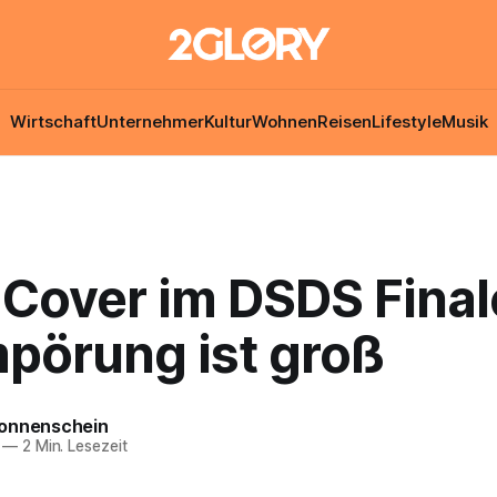
Wirtschaft
Unternehmer
Kultur
Wohnen
Reisen
Lifestyle
Musik
i-Cover im DSDS Fina
mpörung ist groß
onnenschein
—
2 Min. Lesezeit