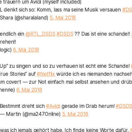
e trauern um Avicii (myself included)
L denkt sich so: Komm, lass ma seine Musik versauen
#D
Shara (@sharalaland)
5. Mai 2018
gendlich ein
@RTL_DSDS
#DSDS
?? Das ist eine schande!!
rehen!!
logic)
6. Mai 2018
 Up“ zu singen und so zu verhauen ist echt eine Schande!
rue Stories“ auf
#Netflix
würde ich es niemanden nachse
hm covert — zur Not einfach mal selbst ansehen und drü
henrie)
6. Mai 2018
Bestimmt dreht sich
#Avicii
gerade im Grab herum!
#DSD
— Martin (@ma247Online)
5. Mai 2018
was ich jemals gehört habe. Ich finde keine Worte dafür.