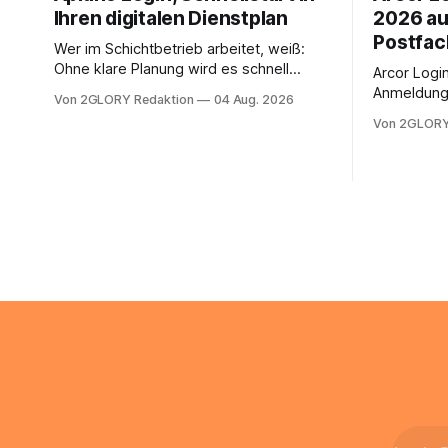
Ihren digitalen Dienstplan
2026 au
Postfac
Wer im Schichtbetrieb arbeitet, weiß:
Ohne klare Planung wird es schnell
Arcor Login 
chaotisch. Der Aplano Login ist Ihr
Anmeldung 
Von 2GLORY Redaktion
04 Aug. 2026
zentraler Zugangspunkt, um dienstpläne,
erfolgt üb
Von 2GLORY
zeiterfassung, abwesenheiten und die
noch eine 
gesamte kommunikation rund um Ihr
@arcor.de 
personal digital zu organisieren. In
loggt sich
diesem Leitfaden erfahren Sie alles, was
Mail & Clou
Sie für einen reibungslosen Einstieg
Arcor Login
brauchen, von der Registrierung