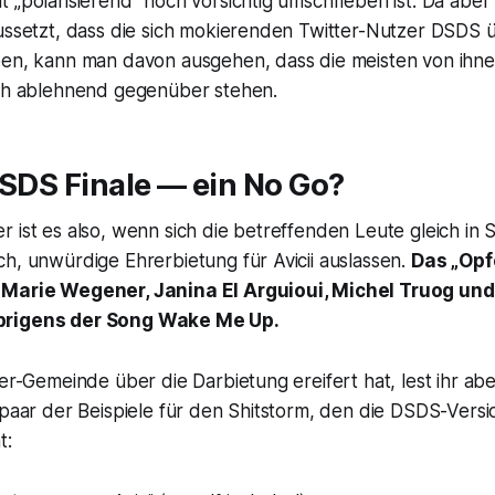
 „polarisierend” noch vorsichtig umschrieben ist. Da aber 
aussetzt, dass die sich mokierenden Twitter-Nutzer DSDS
ben, kann man davon ausgehen, dass die meisten von ihn
ich ablehnend gegenüber stehen.
DSDS Finale — ein No Go?
 ist es also, wenn sich die betreffenden Leute gleich in 
h, unwürdige Ehrerbietung für Avicii auslassen.
Das „Opfe
 Marie Wegener, Janina El Arguioui, Michel Truog un
brigens der Song
Wake Me Up
.
ter-Gemeinde über die Darbietung ereifert hat, lest ihr a
 paar der Beispiele für den Shitstorm, den die DSDS-Versio
t: