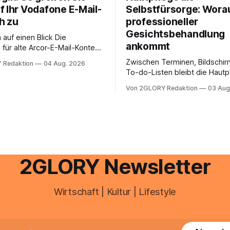
f Ihr Vodafone E-Mail-
Selbstfürsorge: Worau
h zu
professioneller
Gesichtsbehandlung
auf einen Blick Die
ankommt
für alte Arcor-E-Mail-Konten
er Vodafone Systeme. Wer
Zwischen Terminen, Bildschir
 Redaktion
04 Aug. 2026
e mail adresse mit der Endung
To-do-Listen bleibt die Hautp
oder @arcor.net besitzt,
Alltag häufig auf der Strecke
 heute über das Vodafone E-
Von 2GLORY Redaktion
03 Aug
schnell abschminken, morgen
d Portal ein. Der klassische
Creme aus der Drogerie – meh
 über mail.
zeitlich oft nicht drin. Dabei re
Haut empfindlich auf Stress,
Schlafmangel und Umwelteinfl
wirkt müde, spannt oder neigt
Unreinheiten. Professionelle
2GLORY Newsletter
Wirtschaft | Kultur | Lifestyle