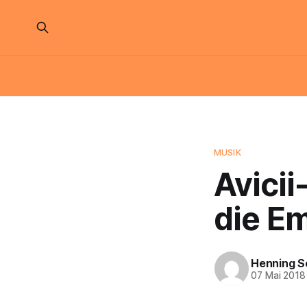
MUSIK
Avici
die E
Henning S
07 Mai 2018