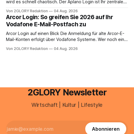
anstehen, zahlt sich professionelle Unterstützung meist
wird es schnell chaotisch. Der Aplano Login ist Ihr zentraler
aus.
Zugangspunkt, um dienstpläne, zeiterfassung,
Von 2GLORY Redaktion
04 Aug. 2026
abwesenheiten und die gesamte kommunikation rund um
Arcor Login: So greifen Sie 2026 auf Ihr
Ihr personal digital zu organisieren. In diesem Leitfaden
Vodafone E-Mail-Postfach zu
erfahren Sie alles, was Sie für einen reibungslosen Einstieg
brauchen, von der Registrierung
Arcor Login auf einen Blick Die Anmeldung für alte Arcor-E-
Mail-Konten erfolgt über Vodafone Systeme. Wer noch eine
e mail adresse mit der Endung @arcor.de oder @arcor.net
Von 2GLORY Redaktion
04 Aug. 2026
besitzt, loggt sich heute über das Vodafone E-Mail & Cloud
Portal ein. Der klassische Arcor Login über mail.
2GLORY Newsletter
Wirtschaft | Kultur | Lifestyle
Abonnieren