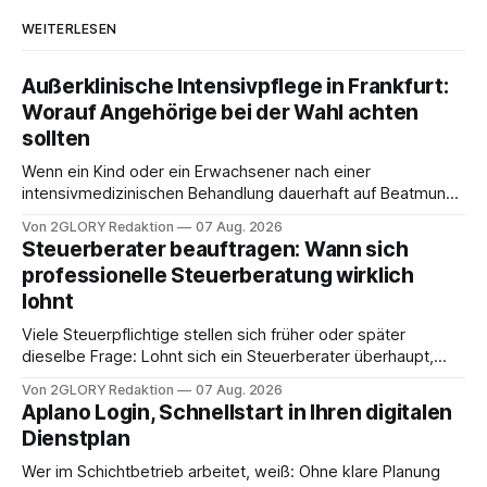
WEITERLESEN
Außerklinische Intensivpflege in Frankfurt:
Worauf Angehörige bei der Wahl achten
sollten
Wenn ein Kind oder ein Erwachsener nach einer
intensivmedizinischen Behandlung dauerhaft auf Beatmung
oder eine engmaschige pflegerische Versorgung
Von 2GLORY Redaktion
07 Aug. 2026
angewiesen ist, stellt sich für Familien eine schwierige
Steuerberater beauftragen: Wann sich
Frage: Muss die Versorgung dauerhaft in der Klinik bleiben –
professionelle Steuerberatung wirklich
oder ist ein Leben zu Hause möglich? Die außerklinische
lohnt
Intensivpflege bietet genau diese Alternative: Sie
Viele Steuerpflichtige stellen sich früher oder später
dieselbe Frage: Lohnt sich ein Steuerberater überhaupt,
oder lässt sich die Steuererklärung auch in Eigenregie
Von 2GLORY Redaktion
07 Aug. 2026
erledigen? Die kurze Antwort: Bei einfachen
Aplano Login, Schnellstart in Ihren digitalen
Einkommensverhältnissen reicht häufig eine Steuersoftware
Dienstplan
aus – sobald jedoch mehrere Einkunftsarten
zusammentreffen oder größere finanzielle Veränderungen
Wer im Schichtbetrieb arbeitet, weiß: Ohne klare Planung