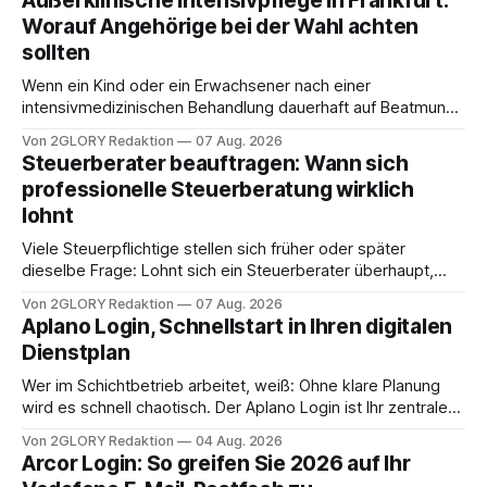
Außerklinische Intensivpflege in Frankfurt:
Worauf Angehörige bei der Wahl achten
sollten
Wenn ein Kind oder ein Erwachsener nach einer
intensivmedizinischen Behandlung dauerhaft auf Beatmung
oder eine engmaschige pflegerische Versorgung
Von 2GLORY Redaktion
07 Aug. 2026
angewiesen ist, stellt sich für Familien eine schwierige
Steuerberater beauftragen: Wann sich
Frage: Muss die Versorgung dauerhaft in der Klinik bleiben –
professionelle Steuerberatung wirklich
oder ist ein Leben zu Hause möglich? Die außerklinische
lohnt
Intensivpflege bietet genau diese Alternative: Sie
Viele Steuerpflichtige stellen sich früher oder später
dieselbe Frage: Lohnt sich ein Steuerberater überhaupt,
oder lässt sich die Steuererklärung auch in Eigenregie
Von 2GLORY Redaktion
07 Aug. 2026
erledigen? Die kurze Antwort: Bei einfachen
Aplano Login, Schnellstart in Ihren digitalen
Einkommensverhältnissen reicht häufig eine Steuersoftware
Dienstplan
aus – sobald jedoch mehrere Einkunftsarten
zusammentreffen oder größere finanzielle Veränderungen
Wer im Schichtbetrieb arbeitet, weiß: Ohne klare Planung
anstehen, zahlt sich professionelle Unterstützung meist
wird es schnell chaotisch. Der Aplano Login ist Ihr zentraler
aus.
Zugangspunkt, um dienstpläne, zeiterfassung,
Von 2GLORY Redaktion
04 Aug. 2026
abwesenheiten und die gesamte kommunikation rund um
Arcor Login: So greifen Sie 2026 auf Ihr
Ihr personal digital zu organisieren. In diesem Leitfaden