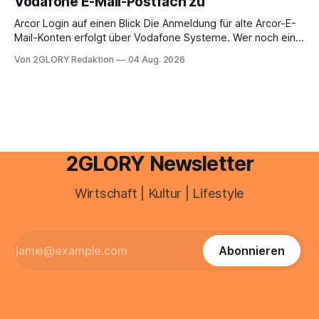
Vodafone E-Mail-Postfach zu
erfahren Sie alles, was Sie für einen reibungslosen Einstieg
brauchen, von der Registrierung
Arcor Login auf einen Blick Die Anmeldung für alte Arcor-E-
Mail-Konten erfolgt über Vodafone Systeme. Wer noch eine
e mail adresse mit der Endung @arcor.de oder @arcor.net
Von 2GLORY Redaktion
04 Aug. 2026
besitzt, loggt sich heute über das Vodafone E-Mail & Cloud
Portal ein. Der klassische Arcor Login über mail.
2GLORY Newsletter
Wirtschaft | Kultur | Lifestyle
Abonnieren