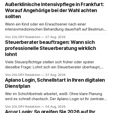
Außerklinische Intensivpflege in Frankfurt:
Worauf Angehörige bei der Wahl achten
sollten
Wenn ein Kind oder ein Erwachsener nach einer
intensivmedizinischen Behandlung dauerhaft auf Beatmung
oder eine engmaschige pflegerische Versorgung
Von 2GLORY Redaktion
07 Aug. 2026
angewiesen ist, stellt sich für Familien eine schwierige
Steuerberater beauftragen: Wann sich
Frage: Muss die Versorgung dauerhaft in der Klinik bleiben –
professionelle Steuerberatung wirklich
oder ist ein Leben zu Hause möglich? Die außerklinische
lohnt
Intensivpflege bietet genau diese Alternative: Sie
Viele Steuerpflichtige stellen sich früher oder später
dieselbe Frage: Lohnt sich ein Steuerberater überhaupt,
oder lässt sich die Steuererklärung auch in Eigenregie
Von 2GLORY Redaktion
07 Aug. 2026
erledigen? Die kurze Antwort: Bei einfachen
Aplano Login, Schnellstart in Ihren digitalen
Einkommensverhältnissen reicht häufig eine Steuersoftware
Dienstplan
aus – sobald jedoch mehrere Einkunftsarten
zusammentreffen oder größere finanzielle Veränderungen
Wer im Schichtbetrieb arbeitet, weiß: Ohne klare Planung
anstehen, zahlt sich professionelle Unterstützung meist
wird es schnell chaotisch. Der Aplano Login ist Ihr zentraler
aus.
Zugangspunkt, um dienstpläne, zeiterfassung,
Von 2GLORY Redaktion
04 Aug. 2026
abwesenheiten und die gesamte kommunikation rund um
Arcor Login: So greifen Sie 2026 auf Ihr