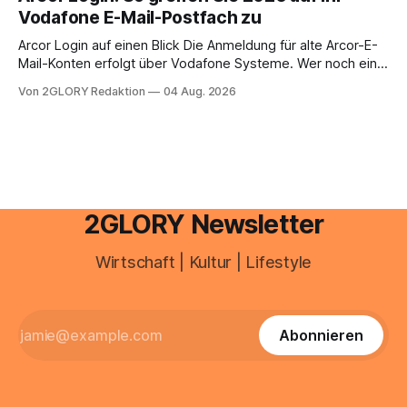
Ihr personal digital zu organisieren. In diesem Leitfaden
Vodafone E-Mail-Postfach zu
erfahren Sie alles, was Sie für einen reibungslosen Einstieg
brauchen, von der Registrierung
Arcor Login auf einen Blick Die Anmeldung für alte Arcor-E-
Mail-Konten erfolgt über Vodafone Systeme. Wer noch eine
e mail adresse mit der Endung @arcor.de oder @arcor.net
Von 2GLORY Redaktion
04 Aug. 2026
besitzt, loggt sich heute über das Vodafone E-Mail & Cloud
Portal ein. Der klassische Arcor Login über mail.
2GLORY Newsletter
Wirtschaft | Kultur | Lifestyle
Abonnieren