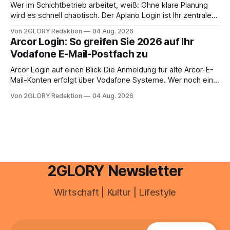
zusammentreffen oder größere finanzielle Veränderungen
Wer im Schichtbetrieb arbeitet, weiß: Ohne klare Planung
anstehen, zahlt sich professionelle Unterstützung meist
wird es schnell chaotisch. Der Aplano Login ist Ihr zentraler
aus.
Zugangspunkt, um dienstpläne, zeiterfassung,
Von 2GLORY Redaktion
04 Aug. 2026
abwesenheiten und die gesamte kommunikation rund um
Arcor Login: So greifen Sie 2026 auf Ihr
Ihr personal digital zu organisieren. In diesem Leitfaden
Vodafone E-Mail-Postfach zu
erfahren Sie alles, was Sie für einen reibungslosen Einstieg
brauchen, von der Registrierung
Arcor Login auf einen Blick Die Anmeldung für alte Arcor-E-
Mail-Konten erfolgt über Vodafone Systeme. Wer noch eine
e mail adresse mit der Endung @arcor.de oder @arcor.net
Von 2GLORY Redaktion
04 Aug. 2026
besitzt, loggt sich heute über das Vodafone E-Mail & Cloud
Portal ein. Der klassische Arcor Login über mail.
2GLORY Newsletter
Wirtschaft | Kultur | Lifestyle