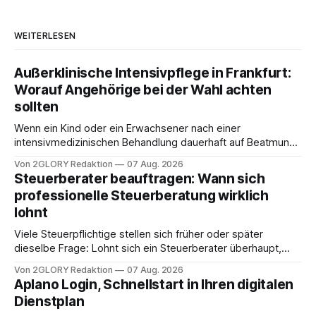
WEITERLESEN
Außerklinische Intensivpflege in Frankfurt:
Worauf Angehörige bei der Wahl achten
sollten
Wenn ein Kind oder ein Erwachsener nach einer
intensivmedizinischen Behandlung dauerhaft auf Beatmung
oder eine engmaschige pflegerische Versorgung
Von 2GLORY Redaktion
07 Aug. 2026
angewiesen ist, stellt sich für Familien eine schwierige
Steuerberater beauftragen: Wann sich
Frage: Muss die Versorgung dauerhaft in der Klinik bleiben –
professionelle Steuerberatung wirklich
oder ist ein Leben zu Hause möglich? Die außerklinische
lohnt
Intensivpflege bietet genau diese Alternative: Sie
Viele Steuerpflichtige stellen sich früher oder später
dieselbe Frage: Lohnt sich ein Steuerberater überhaupt,
oder lässt sich die Steuererklärung auch in Eigenregie
Von 2GLORY Redaktion
07 Aug. 2026
erledigen? Die kurze Antwort: Bei einfachen
Aplano Login, Schnellstart in Ihren digitalen
Einkommensverhältnissen reicht häufig eine Steuersoftware
Dienstplan
aus – sobald jedoch mehrere Einkunftsarten