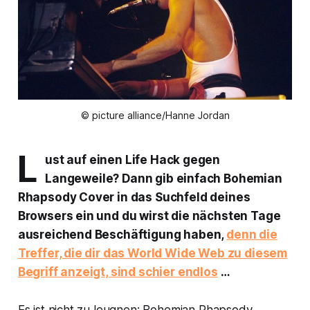
© picture alliance/Hanne Jordan
L
ust auf einen Life Hack gegen
Langeweile? Dann gib einfach
Bohemian
Rhapsody Cover
in das Suchfeld deines
Browsers ein und du wirst die nächsten Tage
ausreichend Beschäftigung haben,
denn die
Treffer, die dir das World Wide Web zu diesem
Begriff anzeigt, sind schier endlos
…