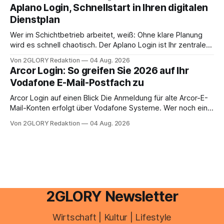
erledigen? Die kurze Antwort: Bei einfachen
Aplano Login, Schnellstart in Ihren digitalen
Einkommensverhältnissen reicht häufig eine Steuersoftware
Dienstplan
aus – sobald jedoch mehrere Einkunftsarten
zusammentreffen oder größere finanzielle Veränderungen
Wer im Schichtbetrieb arbeitet, weiß: Ohne klare Planung
anstehen, zahlt sich professionelle Unterstützung meist
wird es schnell chaotisch. Der Aplano Login ist Ihr zentraler
aus.
Zugangspunkt, um dienstpläne, zeiterfassung,
Von 2GLORY Redaktion
04 Aug. 2026
abwesenheiten und die gesamte kommunikation rund um
Arcor Login: So greifen Sie 2026 auf Ihr
Ihr personal digital zu organisieren. In diesem Leitfaden
Vodafone E-Mail-Postfach zu
erfahren Sie alles, was Sie für einen reibungslosen Einstieg
brauchen, von der Registrierung
Arcor Login auf einen Blick Die Anmeldung für alte Arcor-E-
Mail-Konten erfolgt über Vodafone Systeme. Wer noch eine
e mail adresse mit der Endung @arcor.de oder @arcor.net
Von 2GLORY Redaktion
04 Aug. 2026
besitzt, loggt sich heute über das Vodafone E-Mail & Cloud
Portal ein. Der klassische Arcor Login über mail.
2GLORY Newsletter
Wirtschaft | Kultur | Lifestyle