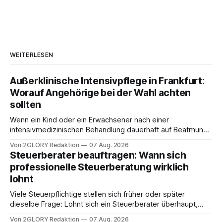
WEITERLESEN
Außerklinische Intensivpflege in Frankfurt:
Worauf Angehörige bei der Wahl achten
sollten
Wenn ein Kind oder ein Erwachsener nach einer
intensivmedizinischen Behandlung dauerhaft auf Beatmung
oder eine engmaschige pflegerische Versorgung
Von 2GLORY Redaktion
07 Aug. 2026
angewiesen ist, stellt sich für Familien eine schwierige
Steuerberater beauftragen: Wann sich
Frage: Muss die Versorgung dauerhaft in der Klinik bleiben –
professionelle Steuerberatung wirklich
oder ist ein Leben zu Hause möglich? Die außerklinische
lohnt
Intensivpflege bietet genau diese Alternative: Sie
Viele Steuerpflichtige stellen sich früher oder später
dieselbe Frage: Lohnt sich ein Steuerberater überhaupt,
oder lässt sich die Steuererklärung auch in Eigenregie
Von 2GLORY Redaktion
07 Aug. 2026