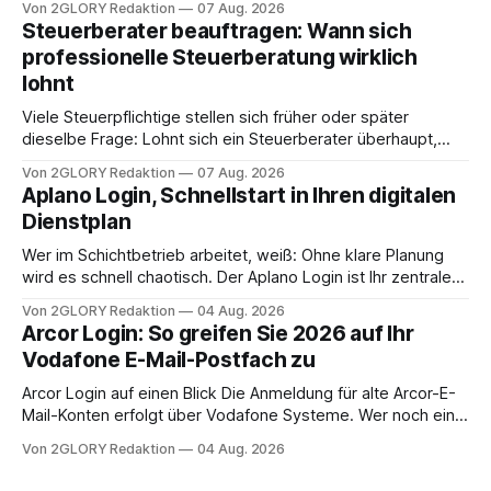
Von 2GLORY Redaktion
07 Aug. 2026
angewiesen ist, stellt sich für Familien eine schwierige
Steuerberater beauftragen: Wann sich
Frage: Muss die Versorgung dauerhaft in der Klinik bleiben –
professionelle Steuerberatung wirklich
oder ist ein Leben zu Hause möglich? Die außerklinische
lohnt
Intensivpflege bietet genau diese Alternative: Sie
Viele Steuerpflichtige stellen sich früher oder später
dieselbe Frage: Lohnt sich ein Steuerberater überhaupt,
oder lässt sich die Steuererklärung auch in Eigenregie
Von 2GLORY Redaktion
07 Aug. 2026
erledigen? Die kurze Antwort: Bei einfachen
Aplano Login, Schnellstart in Ihren digitalen
Einkommensverhältnissen reicht häufig eine Steuersoftware
Dienstplan
aus – sobald jedoch mehrere Einkunftsarten
zusammentreffen oder größere finanzielle Veränderungen
Wer im Schichtbetrieb arbeitet, weiß: Ohne klare Planung
anstehen, zahlt sich professionelle Unterstützung meist
wird es schnell chaotisch. Der Aplano Login ist Ihr zentraler
aus.
Zugangspunkt, um dienstpläne, zeiterfassung,
Von 2GLORY Redaktion
04 Aug. 2026
abwesenheiten und die gesamte kommunikation rund um
Arcor Login: So greifen Sie 2026 auf Ihr
Ihr personal digital zu organisieren. In diesem Leitfaden
Vodafone E-Mail-Postfach zu
erfahren Sie alles, was Sie für einen reibungslosen Einstieg
brauchen, von der Registrierung
Arcor Login auf einen Blick Die Anmeldung für alte Arcor-E-
Mail-Konten erfolgt über Vodafone Systeme. Wer noch eine
e mail adresse mit der Endung @arcor.de oder @arcor.net
Von 2GLORY Redaktion
04 Aug. 2026
besitzt, loggt sich heute über das Vodafone E-Mail & Cloud
Portal ein. Der klassische Arcor Login über mail.