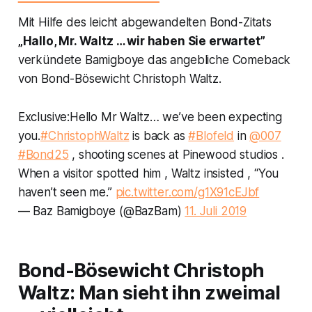
Mit Hilfe des leicht abgewandelten Bond-Zitats
„Hallo, Mr. Waltz … wir haben Sie erwartet”
verkündete Bamigboye das angebliche Comeback
von Bond-Bösewicht Christoph Waltz.
Exclusive:Hello Mr Waltz… we’ve been expecting
you.
#ChristophWaltz
is back as
#Blofeld
in ⁦
@007
#Bond25
, shooting scenes at Pinewood studios .
When a visitor spotted him , Waltz insisted , “You
haven’t seen me.”
pic.twitter.com/g1X91cEJbf
— Baz Bamigboye (@BazBam)
11. Juli 2019
Bond-Bösewicht Christoph
Waltz: Man sieht ihn zweimal