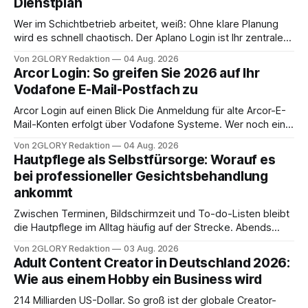
Dienstplan
Wer im Schichtbetrieb arbeitet, weiß: Ohne klare Planung
wird es schnell chaotisch. Der Aplano Login ist Ihr zentraler
Zugangspunkt, um dienstpläne, zeiterfassung,
Von 2GLORY Redaktion
04 Aug. 2026
abwesenheiten und die gesamte kommunikation rund um
Arcor Login: So greifen Sie 2026 auf Ihr
Ihr personal digital zu organisieren. In diesem Leitfaden
Vodafone E-Mail-Postfach zu
erfahren Sie alles, was Sie für einen reibungslosen Einstieg
brauchen, von der Registrierung
Arcor Login auf einen Blick Die Anmeldung für alte Arcor-E-
Mail-Konten erfolgt über Vodafone Systeme. Wer noch eine
e mail adresse mit der Endung @arcor.de oder @arcor.net
Von 2GLORY Redaktion
04 Aug. 2026
besitzt, loggt sich heute über das Vodafone E-Mail & Cloud
Hautpflege als Selbstfürsorge: Worauf es
Portal ein. Der klassische Arcor Login über mail.
bei professioneller Gesichtsbehandlung
ankommt
Zwischen Terminen, Bildschirmzeit und To-do-Listen bleibt
die Hautpflege im Alltag häufig auf der Strecke. Abends
schnell abschminken, morgens eine Creme aus der
Von 2GLORY Redaktion
03 Aug. 2026
Drogerie – mehr ist zeitlich oft nicht drin. Dabei reagiert die
Adult Content Creator in Deutschland 2026:
Haut empfindlich auf Stress, Schlafmangel und
Wie aus einem Hobby ein Business wird
Umwelteinflüsse: Sie wirkt müde, spannt oder neigt zu
Unreinheiten. Professionelle
214 Milliarden US-Dollar. So groß ist der globale Creator-