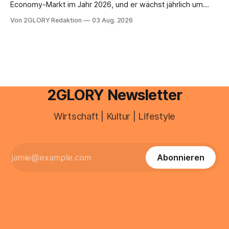
Economy-Markt im Jahr 2026, und er wächst jährlich um
mehr als 22 Prozent. Was lange als Nischenphänomen galt,
Von 2GLORY Redaktion
03 Aug. 2026
ist längst ein ernstzunehmender Wirtschaftszweig. Weltweit
sind über 200 Millionen Menschen als Creator aktiv, allein in
Deutschland geht der Markt in
2GLORY Newsletter
Wirtschaft | Kultur | Lifestyle
Abonnieren