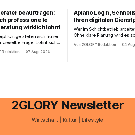
erater beauftragen:
Aplano Login, Schnells
ch professionelle
Ihren digitalen Dienst
eratung wirklich lohnt
Wer im Schichtbetrieb arbeite
Ohne klare Planung wird es sc
rpflichtige stellen sich früher
chaotisch. Der Aplano Login ist
r dieselbe Frage: Lohnt sich
Von 2GLORY Redaktion
04 Aug
zentraler Zugangspunkt, um d
berater überhaupt, oder lässt
 Redaktion
07 Aug. 2026
zeiterfassung, abwesenheiten
euererklärung auch in
gesamte kommunikation rund 
 erledigen? Die kurze Antwort:
personal digital zu organisiere
hen Einkommensverhältnissen
diesem Leitfaden erfahren Sie
fig eine Steuersoftware aus –
Sie für einen reibungslosen Ei
och mehrere Einkunftsarten
brauchen, von der Registrieru
reffen oder größere
e Veränderungen anstehen,
professionelle Unterstützung
2GLORY Newsletter
Wirtschaft | Kultur | Lifestyle