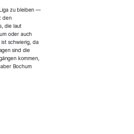
Liga zu bleiben —
t den
, die laut
hum oder auch
ist schwierig, da
agen sind die
Abgängen kommen,
en aber Bochum