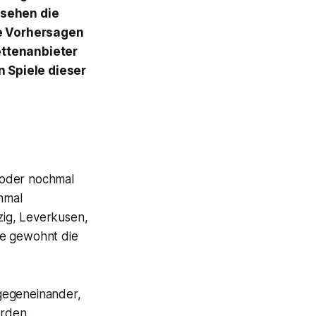
 sehen die
re Vorhersagen
ettenanbieter
n Spiele dieser
n oder nochmal
hmal
zig, Leverkusen,
ie gewohnt die
gegeneinander,
rden.