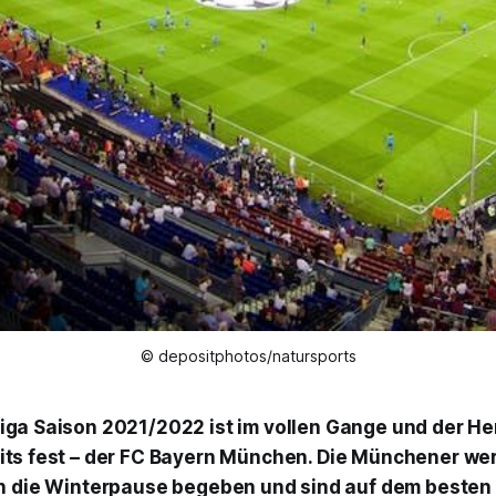
© depositphotos/natursports
iga Saison 2021/2022 ist im vollen Gange und der H
its fest – der FC Bayern München. Die Münchener wer
n die Winterpause begeben und sind auf dem besten 