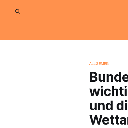
ALLGEMEIN
Bunde
wichti
und d
Wetta