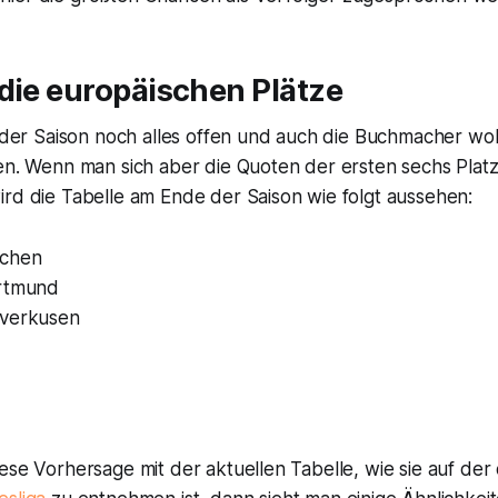
die europäischen Plätze
e der Saison noch alles offen und auch die Buchmacher woll
gen. Wenn man sich aber die Quoten der ersten sechs Plat
ird die Tabelle am Ende der Saison wie folgt aussehen:
chen
ortmund
everkusen
ese Vorhersage mit der aktuellen Tabelle, wie sie auf der o