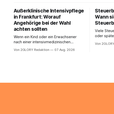
Außerklinische Intensivpflege
Steuerb
in Frankfurt: Worauf
Wann si
Angehörige bei der Wahl
Steuerb
achten sollten
Viele Steue
oder späte
Wenn ein Kind oder ein Erwachsener
ein Steuer
nach einer intensivmedizinischen
Von 2GLORY
sich die St
Behandlung dauerhaft auf Beatmung
Von 2GLORY Redaktion
07 Aug. 2026
Eigenregie
oder eine engmaschige pflegerische
Bei einfac
Versorgung angewiesen ist, stellt sich
reicht häu
für Familien eine schwierige Frage: Muss
sobald jed
die Versorgung dauerhaft in der Klinik
zusamment
bleiben – oder ist ein Leben zu Hause
finanziell
möglich? Die außerklinische
zahlt sich 
Intensivpflege bietet genau diese
meist aus.
Alternative: Sie