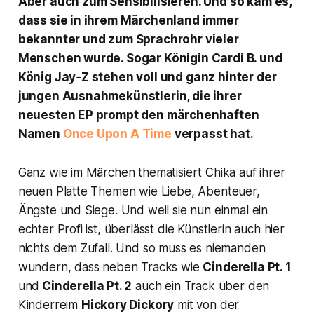
Aber auch zum Sensibilisieren. Und so kam es,
dass sie in ihrem Märchenland immer
bekannter und zum Sprachrohr vieler
Menschen wurde. Sogar Königin Cardi B. und
König Jay‑Z stehen voll und ganz hinter der
jungen Ausnahmekünstlerin, die ihrer
neuesten EP prompt den märchenhaften
Namen
Once Upon A Time
verpasst hat.
Ganz wie im Märchen thematisiert Chika auf ihrer
neuen Platte Themen wie Liebe, Abenteuer,
Ängste und Siege. Und weil sie nun einmal ein
echter Profi ist, überlässt die Künstlerin auch hier
nichts dem Zufall. Und so muss es niemanden
wundern, dass neben Tracks wie
Cinderella Pt. 1
und
Cinderella Pt. 2
auch ein Track über den
Kinderreim
Hickory Dickory
mit von der