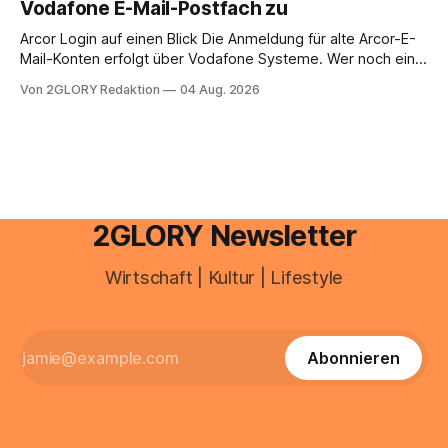
Vodafone E-Mail-Postfach zu
erfahren Sie alles, was Sie für einen reibungslosen Einstieg
brauchen, von der Registrierung
Arcor Login auf einen Blick Die Anmeldung für alte Arcor-E-
Mail-Konten erfolgt über Vodafone Systeme. Wer noch eine
e mail adresse mit der Endung @arcor.de oder @arcor.net
Von 2GLORY Redaktion
04 Aug. 2026
besitzt, loggt sich heute über das Vodafone E-Mail & Cloud
Portal ein. Der klassische Arcor Login über mail.
2GLORY Newsletter
Wirtschaft | Kultur | Lifestyle
Abonnieren