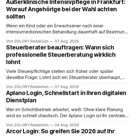
Außerklinische Intensivpflege in Frankfurt:
Worauf Angehörige bei der Wahl achten
sollten
Wenn ein Kind oder ein Erwachsener nach einer
intensivmedizinischen Behandlung dauerhaft auf Beatmung
oder eine engmaschige pflegerische Versorgung
Von 2GLORY Redaktion
07 Aug. 2026
angewiesen ist, stellt sich für Familien eine schwierige
Steuerberater beauftragen: Wann sich
Frage: Muss die Versorgung dauerhaft in der Klinik bleiben –
professionelle Steuerberatung wirklich
oder ist ein Leben zu Hause möglich? Die außerklinische
lohnt
Intensivpflege bietet genau diese Alternative: Sie
Viele Steuerpflichtige stellen sich früher oder später
dieselbe Frage: Lohnt sich ein Steuerberater überhaupt,
oder lässt sich die Steuererklärung auch in Eigenregie
Von 2GLORY Redaktion
07 Aug. 2026
erledigen? Die kurze Antwort: Bei einfachen
Aplano Login, Schnellstart in Ihren digitalen
Einkommensverhältnissen reicht häufig eine Steuersoftware
Dienstplan
aus – sobald jedoch mehrere Einkunftsarten
zusammentreffen oder größere finanzielle Veränderungen
Wer im Schichtbetrieb arbeitet, weiß: Ohne klare Planung
anstehen, zahlt sich professionelle Unterstützung meist
wird es schnell chaotisch. Der Aplano Login ist Ihr zentraler
aus.
Zugangspunkt, um dienstpläne, zeiterfassung,
Von 2GLORY Redaktion
04 Aug. 2026
abwesenheiten und die gesamte kommunikation rund um
Arcor Login: So greifen Sie 2026 auf Ihr
Ihr personal digital zu organisieren. In diesem Leitfaden