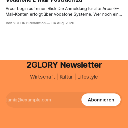
erfahren Sie alles, was Sie für einen reibungslosen Einstieg
brauchen, von der Registrierung
Arcor Login auf einen Blick Die Anmeldung für alte Arcor-E-
Mail-Konten erfolgt über Vodafone Systeme. Wer noch eine
e mail adresse mit der Endung @arcor.de oder @arcor.net
Von 2GLORY Redaktion
04 Aug. 2026
besitzt, loggt sich heute über das Vodafone E-Mail & Cloud
Portal ein. Der klassische Arcor Login über mail.
2GLORY Newsletter
Wirtschaft | Kultur | Lifestyle
Abonnieren