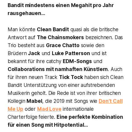
Bandit mindestens einen Megahit pro Jahr
rausgehauen…
Man könnte
Clean Bandit
quasi als die britische
Antwort auf
The Chainsmokers
bezeichnen. Das
Trio besteht aus
Grace Chatto
sowie den
Brüdern
Jack
und
Luke Patterson
und ist
bekannt für ihre catchy
EDM-Songs
und
Collaborations mit namhaften Künstlern
. Auch
für ihren neuen Track
Tick Tock
haben sich Clean
Bandit Unterstützung von einer aufstrebenden
Musikerin geholt. Die Rede ist von ihrer britischen
Kollegin
Mabel
, die 2019 mit Songs wie
Don’t Call
Me Up
oder
Mad Love
internationale
Charterfolge feierte.
Eine perfekte Kombination
für einen Song mit Hitpotential…