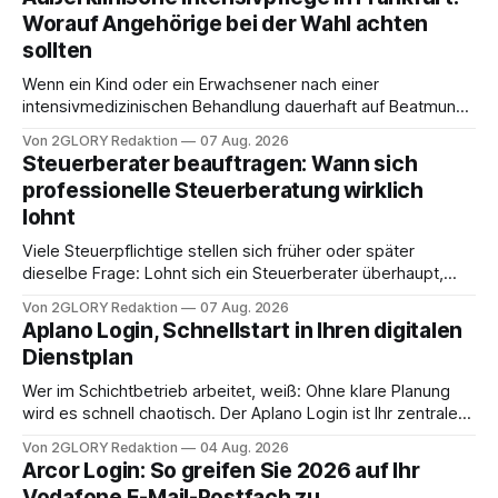
Worauf Angehörige bei der Wahl achten
sollten
Wenn ein Kind oder ein Erwachsener nach einer
intensivmedizinischen Behandlung dauerhaft auf Beatmung
oder eine engmaschige pflegerische Versorgung
Von 2GLORY Redaktion
07 Aug. 2026
angewiesen ist, stellt sich für Familien eine schwierige
Steuerberater beauftragen: Wann sich
Frage: Muss die Versorgung dauerhaft in der Klinik bleiben –
professionelle Steuerberatung wirklich
oder ist ein Leben zu Hause möglich? Die außerklinische
lohnt
Intensivpflege bietet genau diese Alternative: Sie
Viele Steuerpflichtige stellen sich früher oder später
dieselbe Frage: Lohnt sich ein Steuerberater überhaupt,
oder lässt sich die Steuererklärung auch in Eigenregie
Von 2GLORY Redaktion
07 Aug. 2026
erledigen? Die kurze Antwort: Bei einfachen
Aplano Login, Schnellstart in Ihren digitalen
Einkommensverhältnissen reicht häufig eine Steuersoftware
Dienstplan
aus – sobald jedoch mehrere Einkunftsarten
zusammentreffen oder größere finanzielle Veränderungen
Wer im Schichtbetrieb arbeitet, weiß: Ohne klare Planung
anstehen, zahlt sich professionelle Unterstützung meist
wird es schnell chaotisch. Der Aplano Login ist Ihr zentraler
aus.
Zugangspunkt, um dienstpläne, zeiterfassung,
Von 2GLORY Redaktion
04 Aug. 2026
abwesenheiten und die gesamte kommunikation rund um
Arcor Login: So greifen Sie 2026 auf Ihr
Ihr personal digital zu organisieren. In diesem Leitfaden
Vodafone E-Mail-Postfach zu