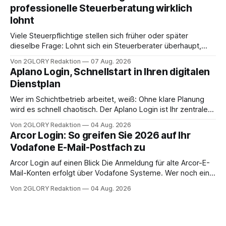
Frage: Muss die Versorgung dauerhaft in der Klinik bleiben –
professionelle Steuerberatung wirklich
oder ist ein Leben zu Hause möglich? Die außerklinische
lohnt
Intensivpflege bietet genau diese Alternative: Sie
Viele Steuerpflichtige stellen sich früher oder später
dieselbe Frage: Lohnt sich ein Steuerberater überhaupt,
oder lässt sich die Steuererklärung auch in Eigenregie
Von 2GLORY Redaktion
07 Aug. 2026
erledigen? Die kurze Antwort: Bei einfachen
Aplano Login, Schnellstart in Ihren digitalen
Einkommensverhältnissen reicht häufig eine Steuersoftware
Dienstplan
aus – sobald jedoch mehrere Einkunftsarten
zusammentreffen oder größere finanzielle Veränderungen
Wer im Schichtbetrieb arbeitet, weiß: Ohne klare Planung
anstehen, zahlt sich professionelle Unterstützung meist
wird es schnell chaotisch. Der Aplano Login ist Ihr zentraler
aus.
Zugangspunkt, um dienstpläne, zeiterfassung,
Von 2GLORY Redaktion
04 Aug. 2026
abwesenheiten und die gesamte kommunikation rund um
Arcor Login: So greifen Sie 2026 auf Ihr
Ihr personal digital zu organisieren. In diesem Leitfaden
Vodafone E-Mail-Postfach zu
erfahren Sie alles, was Sie für einen reibungslosen Einstieg
brauchen, von der Registrierung
Arcor Login auf einen Blick Die Anmeldung für alte Arcor-E-
Mail-Konten erfolgt über Vodafone Systeme. Wer noch eine
e mail adresse mit der Endung @arcor.de oder @arcor.net
Von 2GLORY Redaktion
04 Aug. 2026
besitzt, loggt sich heute über das Vodafone E-Mail & Cloud
Portal ein. Der klassische Arcor Login über mail.