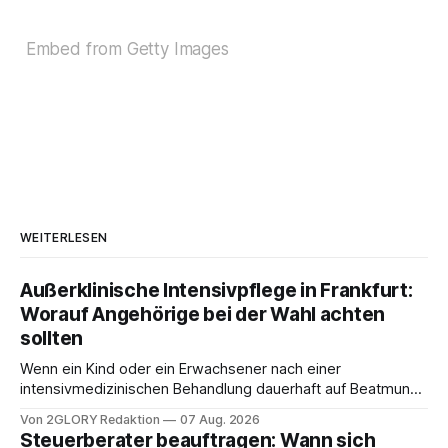
Embed from Getty Images
WEITERLESEN
Außerklinische Intensivpflege in Frankfurt:
Worauf Angehörige bei der Wahl achten
sollten
Wenn ein Kind oder ein Erwachsener nach einer
intensivmedizinischen Behandlung dauerhaft auf Beatmung
oder eine engmaschige pflegerische Versorgung
Von 2GLORY Redaktion
07 Aug. 2026
angewiesen ist, stellt sich für Familien eine schwierige
Steuerberater beauftragen: Wann sich