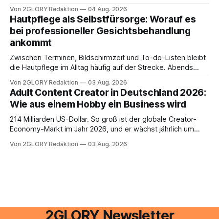
e mail adresse mit der Endung @arcor.de oder @arcor.net
Von 2GLORY Redaktion
04 Aug. 2026
besitzt, loggt sich heute über das Vodafone E-Mail & Cloud
Hautpflege als Selbstfürsorge: Worauf es
Portal ein. Der klassische Arcor Login über mail.
bei professioneller Gesichtsbehandlung
ankommt
Zwischen Terminen, Bildschirmzeit und To-do-Listen bleibt
die Hautpflege im Alltag häufig auf der Strecke. Abends
schnell abschminken, morgens eine Creme aus der
Von 2GLORY Redaktion
03 Aug. 2026
Drogerie – mehr ist zeitlich oft nicht drin. Dabei reagiert die
Adult Content Creator in Deutschland 2026:
Haut empfindlich auf Stress, Schlafmangel und
Wie aus einem Hobby ein Business wird
Umwelteinflüsse: Sie wirkt müde, spannt oder neigt zu
Unreinheiten. Professionelle
214 Milliarden US-Dollar. So groß ist der globale Creator-
Economy-Markt im Jahr 2026, und er wächst jährlich um
mehr als 22 Prozent. Was lange als Nischenphänomen galt,
Von 2GLORY Redaktion
03 Aug. 2026
ist längst ein ernstzunehmender Wirtschaftszweig. Weltweit
sind über 200 Millionen Menschen als Creator aktiv, allein in
Deutschland geht der Markt in
2GLORY Newsletter