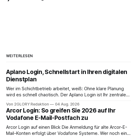
WEITERLESEN
Aplano Login, Schnellstart in Ihren digitalen
Dienstplan
Wer im Schichtbetrieb arbeitet, weiß: Ohne klare Planung
wird es schnell chaotisch. Der Aplano Login ist Ihr zentraler
Zugangspunkt, um dienstpläne, zeiterfassung,
Von 2GLORY Redaktion
04 Aug. 2026
abwesenheiten und die gesamte kommunikation rund um
Arcor Login: So greifen Sie 2026 auf Ihr
Ihr personal digital zu organisieren. In diesem Leitfaden
Vodafone E-Mail-Postfach zu
erfahren Sie alles, was Sie für einen reibungslosen Einstieg
brauchen, von der Registrierung
Arcor Login auf einen Blick Die Anmeldung für alte Arcor-E-
Mail-Konten erfolgt über Vodafone Systeme. Wer noch eine