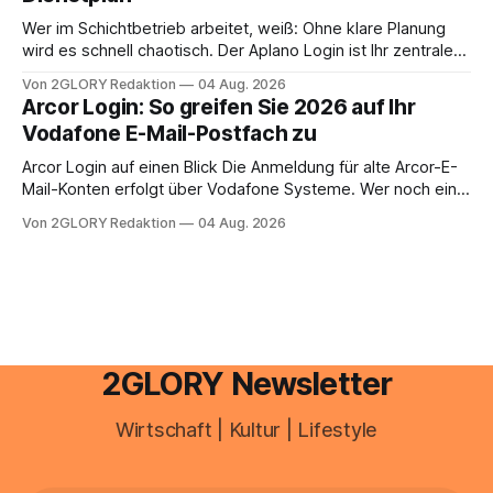
aus – sobald jedoch mehrere Einkunftsarten
zusammentreffen oder größere finanzielle Veränderungen
Wer im Schichtbetrieb arbeitet, weiß: Ohne klare Planung
anstehen, zahlt sich professionelle Unterstützung meist
wird es schnell chaotisch. Der Aplano Login ist Ihr zentraler
aus.
Zugangspunkt, um dienstpläne, zeiterfassung,
Von 2GLORY Redaktion
04 Aug. 2026
abwesenheiten und die gesamte kommunikation rund um
Arcor Login: So greifen Sie 2026 auf Ihr
Ihr personal digital zu organisieren. In diesem Leitfaden
Vodafone E-Mail-Postfach zu
erfahren Sie alles, was Sie für einen reibungslosen Einstieg
brauchen, von der Registrierung
Arcor Login auf einen Blick Die Anmeldung für alte Arcor-E-
Mail-Konten erfolgt über Vodafone Systeme. Wer noch eine
e mail adresse mit der Endung @arcor.de oder @arcor.net
Von 2GLORY Redaktion
04 Aug. 2026
besitzt, loggt sich heute über das Vodafone E-Mail & Cloud
Portal ein. Der klassische Arcor Login über mail.
2GLORY Newsletter
Wirtschaft | Kultur | Lifestyle