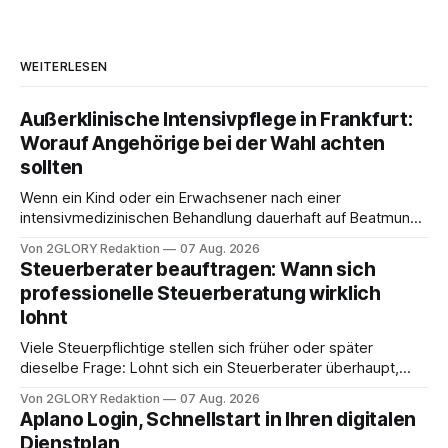
WEITERLESEN
Außerklinische Intensivpflege in Frankfurt:
Worauf Angehörige bei der Wahl achten
sollten
Wenn ein Kind oder ein Erwachsener nach einer
intensivmedizinischen Behandlung dauerhaft auf Beatmung
oder eine engmaschige pflegerische Versorgung
Von 2GLORY Redaktion
07 Aug. 2026
angewiesen ist, stellt sich für Familien eine schwierige
Steuerberater beauftragen: Wann sich
Frage: Muss die Versorgung dauerhaft in der Klinik bleiben –
professionelle Steuerberatung wirklich
oder ist ein Leben zu Hause möglich? Die außerklinische
lohnt
Intensivpflege bietet genau diese Alternative: Sie
Viele Steuerpflichtige stellen sich früher oder später
dieselbe Frage: Lohnt sich ein Steuerberater überhaupt,
oder lässt sich die Steuererklärung auch in Eigenregie
Von 2GLORY Redaktion
07 Aug. 2026
erledigen? Die kurze Antwort: Bei einfachen
Aplano Login, Schnellstart in Ihren digitalen
Einkommensverhältnissen reicht häufig eine Steuersoftware
Dienstplan