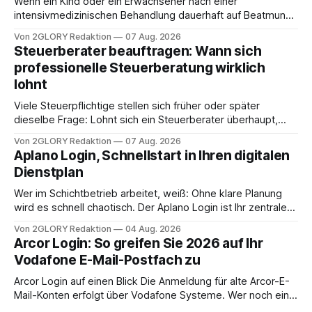
Wenn ein Kind oder ein Erwachsener nach einer
intensivmedizinischen Behandlung dauerhaft auf Beatmung
oder eine engmaschige pflegerische Versorgung
Von 2GLORY Redaktion
07 Aug. 2026
angewiesen ist, stellt sich für Familien eine schwierige
Steuerberater beauftragen: Wann sich
Frage: Muss die Versorgung dauerhaft in der Klinik bleiben –
professionelle Steuerberatung wirklich
oder ist ein Leben zu Hause möglich? Die außerklinische
lohnt
Intensivpflege bietet genau diese Alternative: Sie
Viele Steuerpflichtige stellen sich früher oder später
dieselbe Frage: Lohnt sich ein Steuerberater überhaupt,
oder lässt sich die Steuererklärung auch in Eigenregie
Von 2GLORY Redaktion
07 Aug. 2026
erledigen? Die kurze Antwort: Bei einfachen
Aplano Login, Schnellstart in Ihren digitalen
Einkommensverhältnissen reicht häufig eine Steuersoftware
Dienstplan
aus – sobald jedoch mehrere Einkunftsarten
zusammentreffen oder größere finanzielle Veränderungen
Wer im Schichtbetrieb arbeitet, weiß: Ohne klare Planung
anstehen, zahlt sich professionelle Unterstützung meist
wird es schnell chaotisch. Der Aplano Login ist Ihr zentraler
aus.
Zugangspunkt, um dienstpläne, zeiterfassung,
Von 2GLORY Redaktion
04 Aug. 2026
abwesenheiten und die gesamte kommunikation rund um
Arcor Login: So greifen Sie 2026 auf Ihr
Ihr personal digital zu organisieren. In diesem Leitfaden
Vodafone E-Mail-Postfach zu
erfahren Sie alles, was Sie für einen reibungslosen Einstieg
brauchen, von der Registrierung
Arcor Login auf einen Blick Die Anmeldung für alte Arcor-E-
Mail-Konten erfolgt über Vodafone Systeme. Wer noch eine
e mail adresse mit der Endung @arcor.de oder @arcor.net