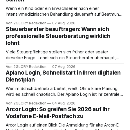
Wenn ein Kind oder ein Erwachsener nach einer
intensivmedizinischen Behandlung dauerhaft auf Beatmung
oder eine engmaschige pflegerische Versorgung
Von 2GLORY Redaktion
07 Aug. 2026
angewiesen ist, stellt sich für Familien eine schwierige
Steuerberater beauftragen: Wann sich
Frage: Muss die Versorgung dauerhaft in der Klinik bleiben –
professionelle Steuerberatung wirklich
oder ist ein Leben zu Hause möglich? Die außerklinische
lohnt
Intensivpflege bietet genau diese Alternative: Sie
Viele Steuerpflichtige stellen sich früher oder später
dieselbe Frage: Lohnt sich ein Steuerberater überhaupt,
oder lässt sich die Steuererklärung auch in Eigenregie
Von 2GLORY Redaktion
07 Aug. 2026
erledigen? Die kurze Antwort: Bei einfachen
Aplano Login, Schnellstart in Ihren digitalen
Einkommensverhältnissen reicht häufig eine Steuersoftware
Dienstplan
aus – sobald jedoch mehrere Einkunftsarten
zusammentreffen oder größere finanzielle Veränderungen
Wer im Schichtbetrieb arbeitet, weiß: Ohne klare Planung
anstehen, zahlt sich professionelle Unterstützung meist
wird es schnell chaotisch. Der Aplano Login ist Ihr zentraler
aus.
Zugangspunkt, um dienstpläne, zeiterfassung,
Von 2GLORY Redaktion
04 Aug. 2026
abwesenheiten und die gesamte kommunikation rund um
Arcor Login: So greifen Sie 2026 auf Ihr
Ihr personal digital zu organisieren. In diesem Leitfaden
Vodafone E-Mail-Postfach zu
erfahren Sie alles, was Sie für einen reibungslosen Einstieg
brauchen, von der Registrierung
Arcor Login auf einen Blick Die Anmeldung für alte Arcor-E-