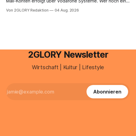
Mail-Konten erfolgt über Vodafone Systeme. Wer noch eine
e mail adresse mit der Endung @arcor.de oder @arcor.net
Von 2GLORY Redaktion
04 Aug. 2026
besitzt, loggt sich heute über das Vodafone E-Mail & Cloud
Portal ein. Der klassische Arcor Login über mail.
2GLORY Newsletter
Wirtschaft | Kultur | Lifestyle
Abonnieren