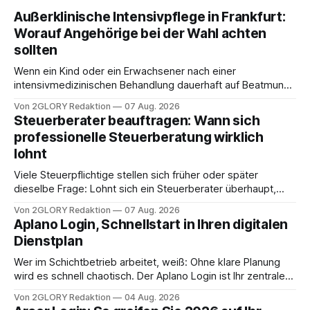
Außerklinische Intensivpflege in Frankfurt:
Worauf Angehörige bei der Wahl achten
sollten
Wenn ein Kind oder ein Erwachsener nach einer
intensivmedizinischen Behandlung dauerhaft auf Beatmung
oder eine engmaschige pflegerische Versorgung
Von 2GLORY Redaktion
07 Aug. 2026
angewiesen ist, stellt sich für Familien eine schwierige
Steuerberater beauftragen: Wann sich
Frage: Muss die Versorgung dauerhaft in der Klinik bleiben –
professionelle Steuerberatung wirklich
oder ist ein Leben zu Hause möglich? Die außerklinische
lohnt
Intensivpflege bietet genau diese Alternative: Sie
Viele Steuerpflichtige stellen sich früher oder später
dieselbe Frage: Lohnt sich ein Steuerberater überhaupt,
oder lässt sich die Steuererklärung auch in Eigenregie
Von 2GLORY Redaktion
07 Aug. 2026
erledigen? Die kurze Antwort: Bei einfachen
Aplano Login, Schnellstart in Ihren digitalen
Einkommensverhältnissen reicht häufig eine Steuersoftware
Dienstplan
aus – sobald jedoch mehrere Einkunftsarten
zusammentreffen oder größere finanzielle Veränderungen
Wer im Schichtbetrieb arbeitet, weiß: Ohne klare Planung
anstehen, zahlt sich professionelle Unterstützung meist
wird es schnell chaotisch. Der Aplano Login ist Ihr zentraler
aus.
Zugangspunkt, um dienstpläne, zeiterfassung,
Von 2GLORY Redaktion
04 Aug. 2026
abwesenheiten und die gesamte kommunikation rund um