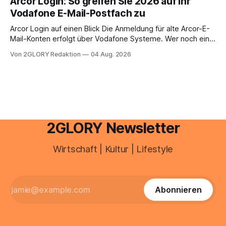
Arcor Login: So greifen Sie 2026 auf Ihr
Ihr personal digital zu organisieren. In diesem Leitfaden
Vodafone E-Mail-Postfach zu
erfahren Sie alles, was Sie für einen reibungslosen Einstieg
brauchen, von der Registrierung
Arcor Login auf einen Blick Die Anmeldung für alte Arcor-E-
Mail-Konten erfolgt über Vodafone Systeme. Wer noch eine
e mail adresse mit der Endung @arcor.de oder @arcor.net
Von 2GLORY Redaktion
04 Aug. 2026
besitzt, loggt sich heute über das Vodafone E-Mail & Cloud
Portal ein. Der klassische Arcor Login über mail.
2GLORY Newsletter
Wirtschaft | Kultur | Lifestyle
Abonnieren