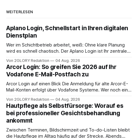
WEITERLESEN
Aplano Login, Schnellstart in Ihren digitalen
Dienstplan
Wer im Schichtbetrieb arbeitet, weiß: Ohne klare Planung
wird es schnell chaotisch. Der Aplano Login ist Ihr zentraler
Zugangspunkt, um dienstpläne, zeiterfassung,
Von 2GLORY Redaktion
04 Aug. 2026
abwesenheiten und die gesamte kommunikation rund um
Arcor Login: So greifen Sie 2026 auf Ihr
Ihr personal digital zu organisieren. In diesem Leitfaden
Vodafone E-Mail-Postfach zu
erfahren Sie alles, was Sie für einen reibungslosen Einstieg
brauchen, von der Registrierung
Arcor Login auf einen Blick Die Anmeldung für alte Arcor-E-
Mail-Konten erfolgt über Vodafone Systeme. Wer noch eine
e mail adresse mit der Endung @arcor.de oder @arcor.net
Von 2GLORY Redaktion
04 Aug. 2026
besitzt, loggt sich heute über das Vodafone E-Mail & Cloud
Hautpflege als Selbstfürsorge: Worauf es
Portal ein. Der klassische Arcor Login über mail.
bei professioneller Gesichtsbehandlung
ankommt
Zwischen Terminen, Bildschirmzeit und To-do-Listen bleibt
die Hautpflege im Alltag häufig auf der Strecke. Abends