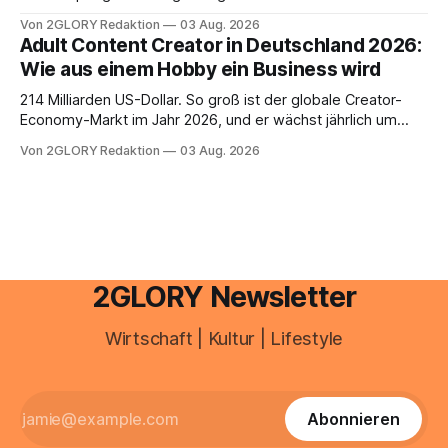
schnell abschminken, morgens eine Creme aus der
Von 2GLORY Redaktion
03 Aug. 2026
Drogerie – mehr ist zeitlich oft nicht drin. Dabei reagiert die
Adult Content Creator in Deutschland 2026:
Haut empfindlich auf Stress, Schlafmangel und
Wie aus einem Hobby ein Business wird
Umwelteinflüsse: Sie wirkt müde, spannt oder neigt zu
Unreinheiten. Professionelle
214 Milliarden US-Dollar. So groß ist der globale Creator-
Economy-Markt im Jahr 2026, und er wächst jährlich um
mehr als 22 Prozent. Was lange als Nischenphänomen galt,
Von 2GLORY Redaktion
03 Aug. 2026
ist längst ein ernstzunehmender Wirtschaftszweig. Weltweit
sind über 200 Millionen Menschen als Creator aktiv, allein in
Deutschland geht der Markt in
2GLORY Newsletter
Wirtschaft | Kultur | Lifestyle
Abonnieren