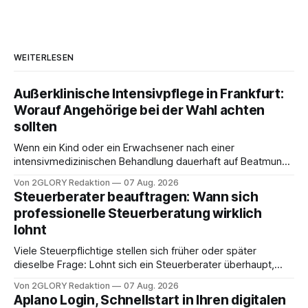
WEITERLESEN
Außerklinische Intensivpflege in Frankfurt:
Worauf Angehörige bei der Wahl achten
sollten
Wenn ein Kind oder ein Erwachsener nach einer
intensivmedizinischen Behandlung dauerhaft auf Beatmung
oder eine engmaschige pflegerische Versorgung
Von 2GLORY Redaktion
07 Aug. 2026
angewiesen ist, stellt sich für Familien eine schwierige
Steuerberater beauftragen: Wann sich
Frage: Muss die Versorgung dauerhaft in der Klinik bleiben –
professionelle Steuerberatung wirklich
oder ist ein Leben zu Hause möglich? Die außerklinische
lohnt
Intensivpflege bietet genau diese Alternative: Sie
Viele Steuerpflichtige stellen sich früher oder später
dieselbe Frage: Lohnt sich ein Steuerberater überhaupt,
oder lässt sich die Steuererklärung auch in Eigenregie
Von 2GLORY Redaktion
07 Aug. 2026
erledigen? Die kurze Antwort: Bei einfachen
Aplano Login, Schnellstart in Ihren digitalen
Einkommensverhältnissen reicht häufig eine Steuersoftware