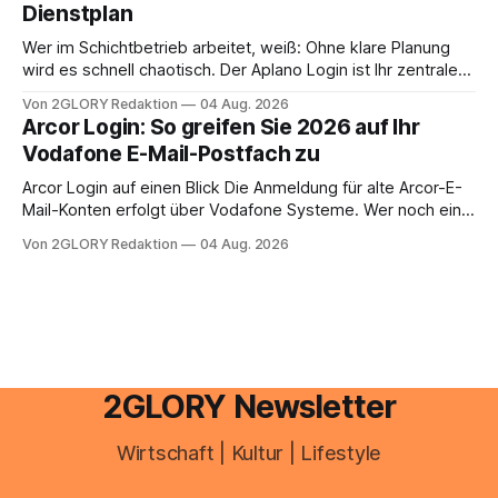
Dienstplan
aus – sobald jedoch mehrere Einkunftsarten
zusammentreffen oder größere finanzielle Veränderungen
Wer im Schichtbetrieb arbeitet, weiß: Ohne klare Planung
anstehen, zahlt sich professionelle Unterstützung meist
wird es schnell chaotisch. Der Aplano Login ist Ihr zentraler
aus.
Zugangspunkt, um dienstpläne, zeiterfassung,
Von 2GLORY Redaktion
04 Aug. 2026
abwesenheiten und die gesamte kommunikation rund um
Arcor Login: So greifen Sie 2026 auf Ihr
Ihr personal digital zu organisieren. In diesem Leitfaden
Vodafone E-Mail-Postfach zu
erfahren Sie alles, was Sie für einen reibungslosen Einstieg
brauchen, von der Registrierung
Arcor Login auf einen Blick Die Anmeldung für alte Arcor-E-
Mail-Konten erfolgt über Vodafone Systeme. Wer noch eine
e mail adresse mit der Endung @arcor.de oder @arcor.net
Von 2GLORY Redaktion
04 Aug. 2026
besitzt, loggt sich heute über das Vodafone E-Mail & Cloud
Portal ein. Der klassische Arcor Login über mail.
2GLORY Newsletter
Wirtschaft | Kultur | Lifestyle