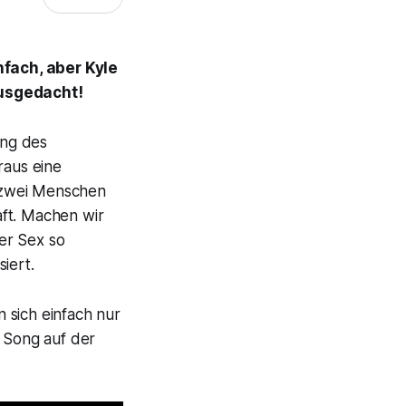
nfach, aber Kyle
usgedacht!
ung des
raus eine
 zwei Menschen
aft. Machen wir
der Sex so
iert.
 sich einfach nur
 Song auf der