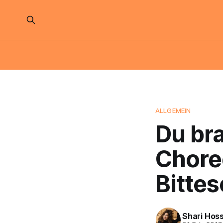
ALLGEMEIN
Du br
Chore
Bitte
Shari Hoss