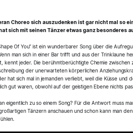
eran Choreo sich auszudenken ist gar nicht mal so ei
at sich mit seinen Tänzer etwas ganz besonderes a
hape Of You” ist ein wunderbarer Song über die Aufreg
nn man sich in einer Bar trifft und aus der Trinklaune he
, kennt jeder. Die berühmtberüchtigte Chemie zwischen
Beschreibung der unerwarteten körperlichen Anziehungskr
eder hat sich mal in jemanden verliebt, weil die Küsse und 
ich gut waren, obwohl auf der geistigen Ebene nichts pass
an eigentlich zu so einem Song? Für die Antwort muss man
 großartigen Tänzern anschauen und schon kann man den
fühlen.