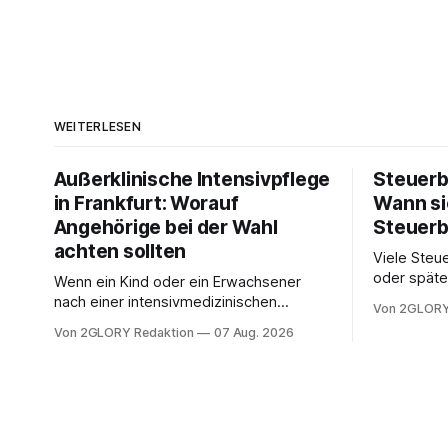
WEITERLESEN
Außerklinische Intensivpflege
Steuerb
in Frankfurt: Worauf
Wann si
Angehörige bei der Wahl
Steuerb
achten sollten
Viele Steue
oder späte
Wenn ein Kind oder ein Erwachsener
ein Steuer
nach einer intensivmedizinischen
Von 2GLORY
sich die St
Behandlung dauerhaft auf Beatmung
Von 2GLORY Redaktion
07 Aug. 2026
Eigenregie
oder eine engmaschige pflegerische
Bei einfac
Versorgung angewiesen ist, stellt sich
reicht häu
für Familien eine schwierige Frage: Muss
sobald jed
die Versorgung dauerhaft in der Klinik
zusamment
bleiben – oder ist ein Leben zu Hause
finanziell
möglich? Die außerklinische