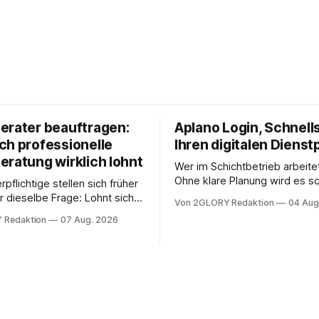
erater beauftragen:
Aplano Login, Schnells
ch professionelle
Ihren digitalen Dienst
eratung wirklich lohnt
Wer im Schichtbetrieb arbeite
Ohne klare Planung wird es sc
rpflichtige stellen sich früher
chaotisch. Der Aplano Login ist
r dieselbe Frage: Lohnt sich
Von 2GLORY Redaktion
04 Aug
zentraler Zugangspunkt, um d
berater überhaupt, oder lässt
 Redaktion
07 Aug. 2026
zeiterfassung, abwesenheiten
euererklärung auch in
gesamte kommunikation rund 
 erledigen? Die kurze Antwort:
personal digital zu organisiere
hen Einkommensverhältnissen
diesem Leitfaden erfahren Sie
fig eine Steuersoftware aus –
Sie für einen reibungslosen Ei
och mehrere Einkunftsarten
brauchen, von der Registrieru
reffen oder größere
e Veränderungen anstehen,