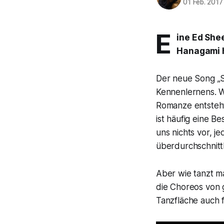
01 Feb. 2017
E
ine Ed She
Hanagami h
Der neue Song „S
Kennenlernens. We
Romanze entsteht
ist häufig eine 
uns nichts vor, j
überdurchschnittl
Aber wie tanzt m
die Choreos von
Tanzfläche auch 