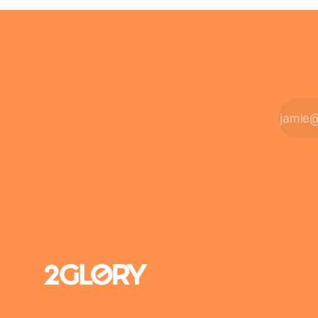
zahlt sich 
Intensivpflege bietet genau diese
meist aus.
Alternative: Sie