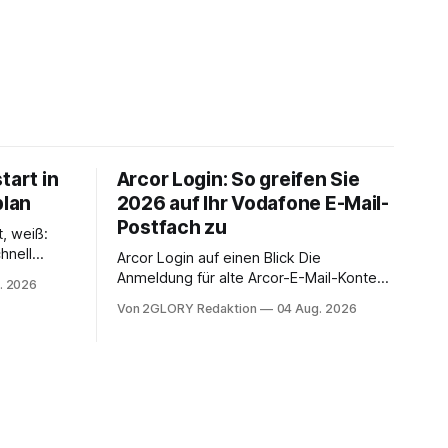
tart in
Arcor Login: So greifen Sie
plan
2026 auf Ihr Vodafone E-Mail-
Postfach zu
t, weiß:
hnell
Arcor Login auf einen Blick Die
 Ihr
Anmeldung für alte Arcor-E-Mail-Konten
. 2026
ienstpläne,
erfolgt über Vodafone Systeme. Wer
Von 2GLORY Redaktion
04 Aug. 2026
 und die
noch eine e mail adresse mit der Endung
um Ihr
@arcor.de oder @arcor.net besitzt,
n. In
loggt sich heute über das Vodafone E-
 alles, was
Mail & Cloud Portal ein. Der klassische
nstieg
Arcor Login über mail.
ng