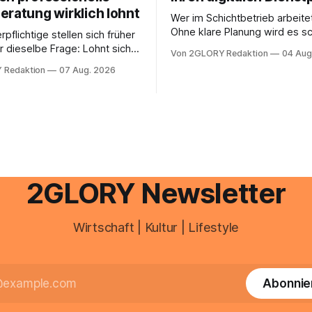
eratung wirklich lohnt
Wer im Schichtbetrieb arbeite
Ohne klare Planung wird es sc
rpflichtige stellen sich früher
chaotisch. Der Aplano Login ist
r dieselbe Frage: Lohnt sich
Von 2GLORY Redaktion
04 Aug
zentraler Zugangspunkt, um d
berater überhaupt, oder lässt
 Redaktion
07 Aug. 2026
zeiterfassung, abwesenheiten
euererklärung auch in
gesamte kommunikation rund 
 erledigen? Die kurze Antwort:
personal digital zu organisiere
hen Einkommensverhältnissen
diesem Leitfaden erfahren Sie
fig eine Steuersoftware aus –
Sie für einen reibungslosen Ei
och mehrere Einkunftsarten
brauchen, von der Registrieru
reffen oder größere
e Veränderungen anstehen,
professionelle Unterstützung
2GLORY Newsletter
Wirtschaft | Kultur | Lifestyle
Abonnie