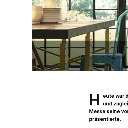
H
eute war d
und zuglei
Messe seine vom
präsentierte.