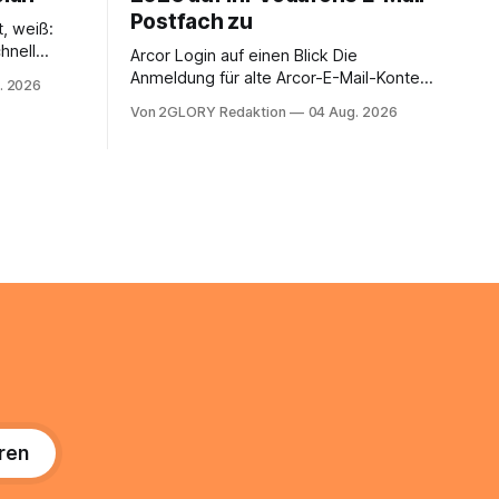
Postfach zu
t, weiß:
hnell
Arcor Login auf einen Blick Die
 Ihr
Anmeldung für alte Arcor-E-Mail-Konten
. 2026
ienstpläne,
erfolgt über Vodafone Systeme. Wer
Von 2GLORY Redaktion
04 Aug. 2026
 und die
noch eine e mail adresse mit der Endung
um Ihr
@arcor.de oder @arcor.net besitzt,
n. In
loggt sich heute über das Vodafone E-
 alles, was
Mail & Cloud Portal ein. Der klassische
nstieg
Arcor Login über mail.
ng
ren