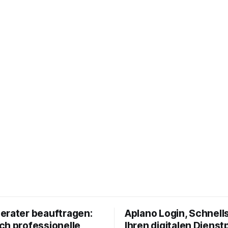
erater beauftragen:
Aplano Login, Schnells
ch professionelle
Ihren digitalen Dienst