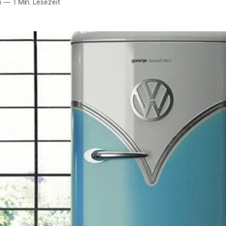
6
—
1 Min. Lesezeit