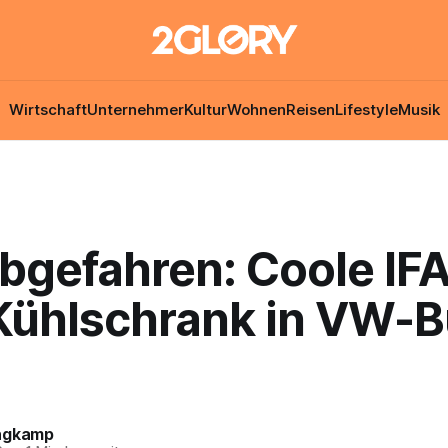
Wirtschaft
Unternehmer
Kultur
Wohnen
Reisen
Lifestyle
Musik
abgefahren: Coole IF
Kühlschrank in VW-Bu
ngkamp