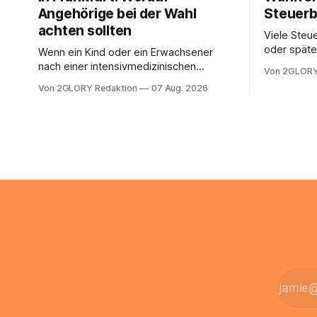
Angehörige bei der Wahl
Steuerb
achten sollten
Viele Steue
oder späte
Wenn ein Kind oder ein Erwachsener
ein Steuer
nach einer intensivmedizinischen
Von 2GLORY
sich die St
Behandlung dauerhaft auf Beatmung
Von 2GLORY Redaktion
07 Aug. 2026
Eigenregie
oder eine engmaschige pflegerische
Bei einfac
Versorgung angewiesen ist, stellt sich
reicht häu
für Familien eine schwierige Frage: Muss
sobald jed
die Versorgung dauerhaft in der Klinik
zusamment
bleiben – oder ist ein Leben zu Hause
finanziell
möglich? Die außerklinische
zahlt sich 
Intensivpflege bietet genau diese
meist aus.
Alternative: Sie