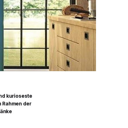
and kurioseste
im Rahmen der
ränke