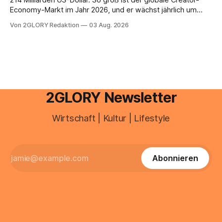
214 Milliarden US-Dollar. So groß ist der globale Creator-
Economy-Markt im Jahr 2026, und er wächst jährlich um
mehr als 22 Prozent. Was lange als Nischenphänomen galt,
Von 2GLORY Redaktion
03 Aug. 2026
ist längst ein ernstzunehmender Wirtschaftszweig. Weltweit
sind über 200 Millionen Menschen als Creator aktiv, allein in
Deutschland geht der Markt in
2GLORY Newsletter
Wirtschaft | Kultur | Lifestyle
Abonnieren