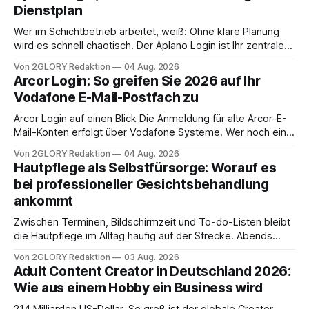
Dienstplan
Wer im Schichtbetrieb arbeitet, weiß: Ohne klare Planung
wird es schnell chaotisch. Der Aplano Login ist Ihr zentraler
Zugangspunkt, um dienstpläne, zeiterfassung,
Von 2GLORY Redaktion
04 Aug. 2026
abwesenheiten und die gesamte kommunikation rund um
Arcor Login: So greifen Sie 2026 auf Ihr
Ihr personal digital zu organisieren. In diesem Leitfaden
Vodafone E-Mail-Postfach zu
erfahren Sie alles, was Sie für einen reibungslosen Einstieg
brauchen, von der Registrierung
Arcor Login auf einen Blick Die Anmeldung für alte Arcor-E-
Mail-Konten erfolgt über Vodafone Systeme. Wer noch eine
e mail adresse mit der Endung @arcor.de oder @arcor.net
Von 2GLORY Redaktion
04 Aug. 2026
besitzt, loggt sich heute über das Vodafone E-Mail & Cloud
Hautpflege als Selbstfürsorge: Worauf es
Portal ein. Der klassische Arcor Login über mail.
bei professioneller Gesichtsbehandlung
ankommt
Zwischen Terminen, Bildschirmzeit und To-do-Listen bleibt
die Hautpflege im Alltag häufig auf der Strecke. Abends
schnell abschminken, morgens eine Creme aus der
Von 2GLORY Redaktion
03 Aug. 2026
Drogerie – mehr ist zeitlich oft nicht drin. Dabei reagiert die
Adult Content Creator in Deutschland 2026:
Haut empfindlich auf Stress, Schlafmangel und
Wie aus einem Hobby ein Business wird
Umwelteinflüsse: Sie wirkt müde, spannt oder neigt zu
Unreinheiten. Professionelle