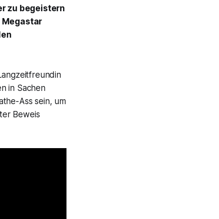
er zu begeistern
n Megastar
len
Langzeitfreundin
sen in Sachen
athe-Ass sein, um
ter Beweis