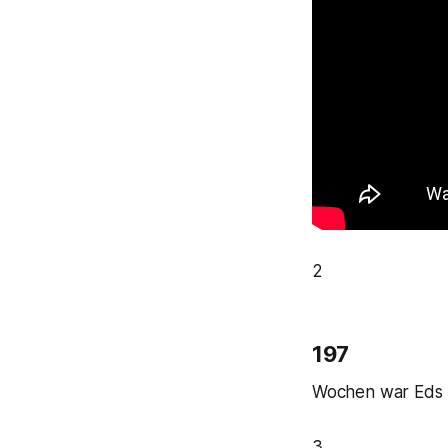
2
197
Wochen war Eds 
3