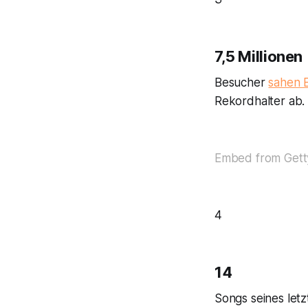
7,5 Millionen
Besucher
sahen 
Rekordhalter ab.
Embed from Gett
4
14
Songs seines let