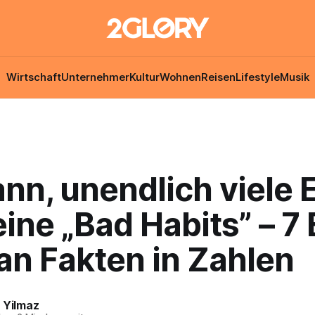
Wirtschaft
Unternehmer
Kultur
Wohnen
Reisen
Lifestyle
Musik
nn, unendlich viele 
ine „Bad Habits” – 7 
an Fakten in Zahlen
 Yilmaz