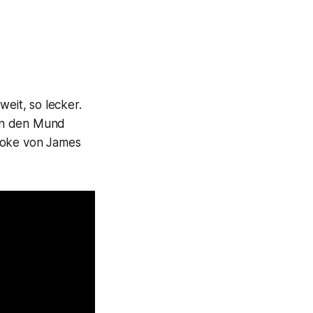
weit, so lecker.
 in den Mund
aoke
von James