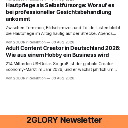
besitzt, loggt sich heute über das Vodafone E-Mail & Cloud
Hautpflege als Selbstfürsorge: Worauf es
Portal ein. Der klassische Arcor Login über mail.
bei professioneller Gesichtsbehandlung
ankommt
Zwischen Terminen, Bildschirmzeit und To-do-Listen bleibt
die Hautpflege im Alltag häufig auf der Strecke. Abends
schnell abschminken, morgens eine Creme aus der
Von 2GLORY Redaktion
03 Aug. 2026
Drogerie – mehr ist zeitlich oft nicht drin. Dabei reagiert die
Adult Content Creator in Deutschland 2026:
Haut empfindlich auf Stress, Schlafmangel und
Wie aus einem Hobby ein Business wird
Umwelteinflüsse: Sie wirkt müde, spannt oder neigt zu
Unreinheiten. Professionelle
214 Milliarden US-Dollar. So groß ist der globale Creator-
Economy-Markt im Jahr 2026, und er wächst jährlich um
mehr als 22 Prozent. Was lange als Nischenphänomen galt,
Von 2GLORY Redaktion
03 Aug. 2026
ist längst ein ernstzunehmender Wirtschaftszweig. Weltweit
sind über 200 Millionen Menschen als Creator aktiv, allein in
Deutschland geht der Markt in
2GLORY Newsletter