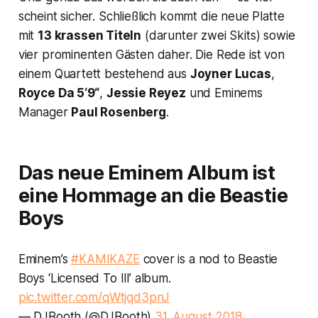
scheint sicher. Schließlich kommt die neue Platte
mit
13 krassen Titeln
(darunter zwei Skits) sowie
vier prominenten Gästen daher. Die Rede ist von
einem Quartett bestehend aus
Joyner Lucas
,
Royce Da 5‘9‘‘
,
Jessie Reyez
und Eminems
Manager
Paul Rosenberg
.
Das neue Eminem Album ist
eine Hommage an die Beastie
Boys
Eminem’s
#KAMIKAZE
cover is a nod to Beastie
Boys ‘Licensed To Ill’ album.
pic.twitter.com/qWtjqd3pnJ
— DJBooth (@DJBooth)
31. August 2018