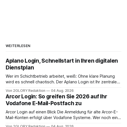
WEITERLESEN
Aplano Login, Schnellstart in Ihren digitalen
Dienstplan
Wer im Schichtbetrieb arbeitet, weiß: Ohne klare Planung
wird es schnell chaotisch. Der Aplano Login ist Ihr zentraler
Zugangspunkt, um dienstpläne, zeiterfassung,
Von 2GLORY Redaktion
04 Aug. 2026
abwesenheiten und die gesamte kommunikation rund um
Arcor Login: So greifen Sie 2026 auf Ihr
Ihr personal digital zu organisieren. In diesem Leitfaden
Vodafone E-Mail-Postfach zu
erfahren Sie alles, was Sie für einen reibungslosen Einstieg
brauchen, von der Registrierung
Arcor Login auf einen Blick Die Anmeldung für alte Arcor-E-
Mail-Konten erfolgt über Vodafone Systeme. Wer noch eine
e mail adresse mit der Endung @arcor.de oder @arcor.net
Von 2GLORY Redaktion
04 Aug. 2026