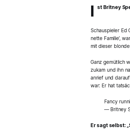
I
st Britney Sp
Schauspieler Ed O
nette Familie’, 
mit dieser blond
Ganz gemütlich wa
zukam und ihn nac
anrief und darau
war: Er hat tatsä
Fancy runni
— Britney 
Er sagt selbst: 