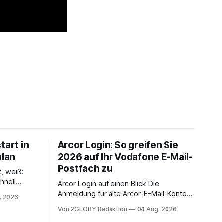
tart in
Arcor Login: So greifen Sie
plan
2026 auf Ihr Vodafone E-Mail-
Postfach zu
t, weiß:
hnell
Arcor Login auf einen Blick Die
 Ihr
Anmeldung für alte Arcor-E-Mail-Konten
. 2026
ienstpläne,
erfolgt über Vodafone Systeme. Wer
Von 2GLORY Redaktion
04 Aug. 2026
 und die
noch eine e mail adresse mit der Endung
um Ihr