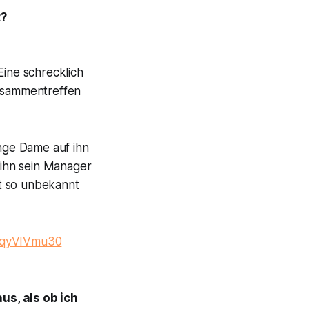
t?
Eine schrecklich
Zusammentreffen
unge Dame auf ihn
s ihn sein Manager
t so unbekannt
/jqyVIVmu30
us, als ob ich