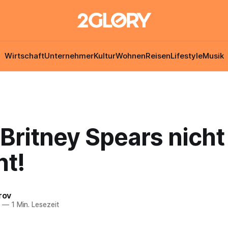
Wirtschaft
Unternehmer
Kultur
Wohnen
Reisen
Lifestyle
Musik
 Britney Spears nicht
nt!
rov
6
—
1 Min. Lesezeit