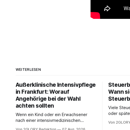
WEITERLESEN
Außerklinische Intensivpflege
Steuerb
in Frankfurt: Worauf
Wann si
Angehörige bei der Wahl
Steuerb
achten sollten
Viele Steue
oder späte
Wenn ein Kind oder ein Erwachsener
ein Steuer
nach einer intensivmedizinischen
Von 2GLORY
sich die St
Behandlung dauerhaft auf Beatmung
Von 2GLORY Redaktion
07 Aug. 2026