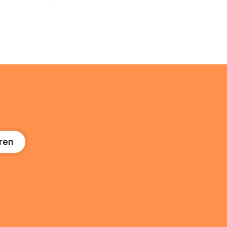
@arcor.de oder @arcor.net besitzt,
n. In
loggt sich heute über das Vodafone E-
 alles, was
Mail & Cloud Portal ein. Der klassische
nstieg
Arcor Login über mail.
ng
ren