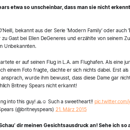
ears etwa so unscheinbar, dass man sie nicht erkenn
’Neill, bekannt aus der Serie ‘Modern Family’ oder auch ‘
war zu Gast bei Ellen DeGeneres und erzählte von seinem 
en Unbekannten.
rtete er auf seinen Flug in L.A. am Flughafen. Als eine j
h einem Foto fragte, dachte er sich nichts dabei. Erst al
f ansprach, wurde ihm bewusst, dass diese Dame gar nich
chlich Britney Spears nicht erkannt!
ng into this guy! 🙏☺️ Such a sweetheart!!
pic.twitter.com
Spears (@britneyspears)
21. März 2015
„Schau’ dir meinen Gesichtsausdruck an! Sehe ich so a