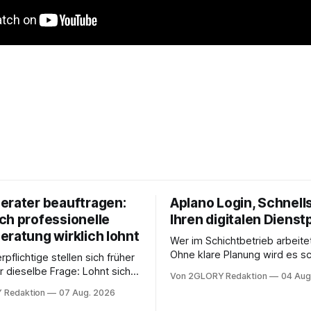
erater beauftragen:
Aplano Login, Schnells
ch professionelle
Ihren digitalen Dienst
eratung wirklich lohnt
Wer im Schichtbetrieb arbeite
Ohne klare Planung wird es sc
rpflichtige stellen sich früher
chaotisch. Der Aplano Login ist
r dieselbe Frage: Lohnt sich
Von 2GLORY Redaktion
04 Aug
zentraler Zugangspunkt, um d
berater überhaupt, oder lässt
 Redaktion
07 Aug. 2026
zeiterfassung, abwesenheiten
euererklärung auch in
gesamte kommunikation rund 