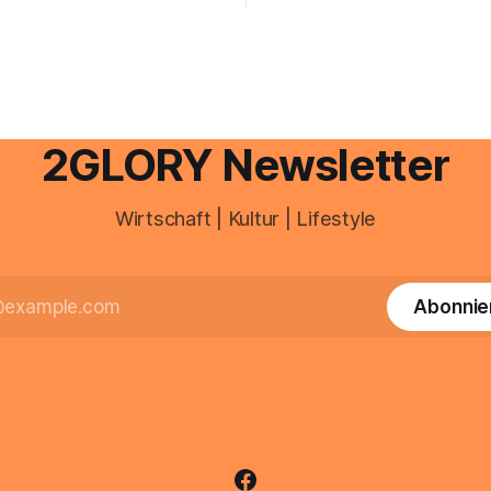
 erledigen? Die kurze Antwort:
personal digital zu organisiere
hen Einkommensverhältnissen
diesem Leitfaden erfahren Sie
fig eine Steuersoftware aus –
Sie für einen reibungslosen Ei
och mehrere Einkunftsarten
brauchen, von der Registrieru
reffen oder größere
e Veränderungen anstehen,
professionelle Unterstützung
2GLORY Newsletter
Wirtschaft | Kultur | Lifestyle
Abonnie