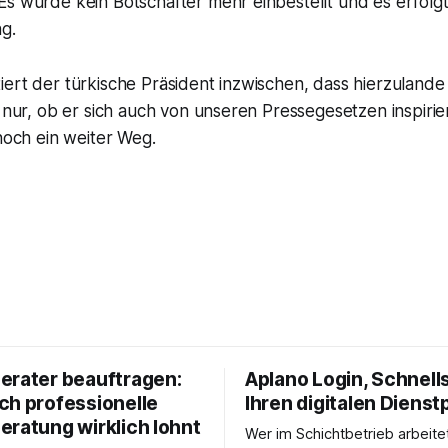
Es wurde kein Botschafter mehr einbestellt und es erfolg
g.
iert der türkische Präsident inzwischen, dass hierzuland
h nur, ob er sich auch von unseren Pressegesetzen inspiriert
 noch ein weiter Weg.
erater beauftragen:
Aplano Login, Schnells
ch professionelle
Ihren digitalen Dienst
eratung wirklich lohnt
Wer im Schichtbetrieb arbeite