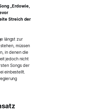
Song „Erdowie,
evor
eite Streich der
e längst zur
n stehen, müssen
n, in denen die
eit jedoch nicht
rsten Songs der
i einbestellt.
regierung
nsatz