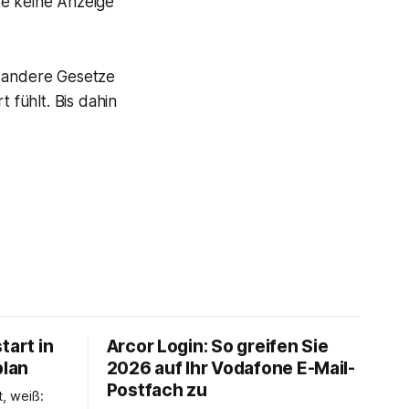
te keine Anzeige
e andere Gesetze
 fühlt. Bis dahin
tart in
Arcor Login: So greifen Sie
plan
2026 auf Ihr Vodafone E-Mail-
Postfach zu
t, weiß: