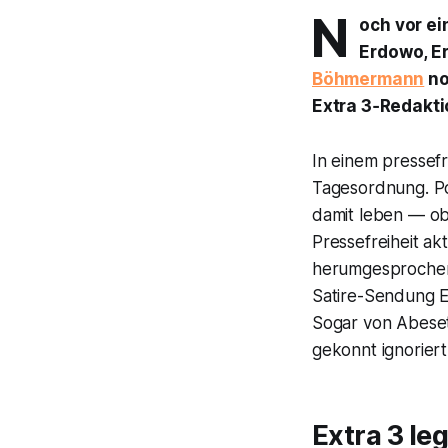
N
och vor e
Erdowo, Er
Böhmermann
no
Extra 3‑Redakt
In einem pressefr
Tagesordnung. Po
damit leben — ob 
Pressefreiheit ak
herumgesprochen
Satire-Sendung
E
Sogar von Abese
gekonnt ignorier
Extra 3 le