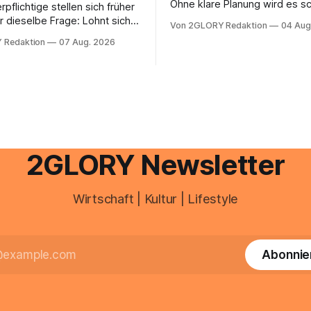
Ohne klare Planung wird es sc
rpflichtige stellen sich früher
chaotisch. Der Aplano Login ist
r dieselbe Frage: Lohnt sich
Von 2GLORY Redaktion
04 Aug
zentraler Zugangspunkt, um d
berater überhaupt, oder lässt
 Redaktion
07 Aug. 2026
zeiterfassung, abwesenheiten
euererklärung auch in
gesamte kommunikation rund 
 erledigen? Die kurze Antwort:
personal digital zu organisiere
hen Einkommensverhältnissen
diesem Leitfaden erfahren Sie
fig eine Steuersoftware aus –
Sie für einen reibungslosen Ei
och mehrere Einkunftsarten
brauchen, von der Registrieru
reffen oder größere
e Veränderungen anstehen,
professionelle Unterstützung
2GLORY Newsletter
Wirtschaft | Kultur | Lifestyle
Abonnie