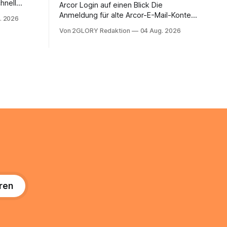
hnell
Arcor Login auf einen Blick Die
 Ihr
Anmeldung für alte Arcor-E-Mail-Konten
. 2026
ienstpläne,
erfolgt über Vodafone Systeme. Wer
Von 2GLORY Redaktion
04 Aug. 2026
 und die
noch eine e mail adresse mit der Endung
um Ihr
@arcor.de oder @arcor.net besitzt,
n. In
loggt sich heute über das Vodafone E-
 alles, was
Mail & Cloud Portal ein. Der klassische
nstieg
Arcor Login über mail.
ng
ren