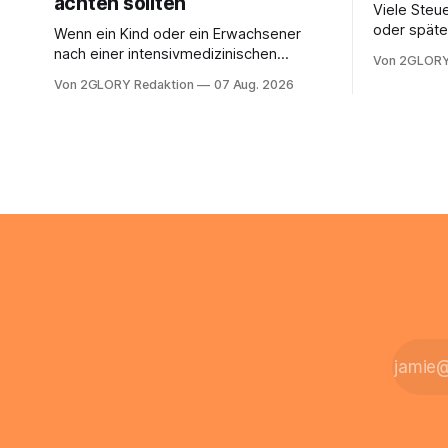
achten sollten
Viele Steue
oder späte
Wenn ein Kind oder ein Erwachsener
ein Steuer
nach einer intensivmedizinischen
Von 2GLORY
sich die St
Behandlung dauerhaft auf Beatmung
Von 2GLORY Redaktion
07 Aug. 2026
Eigenregie
oder eine engmaschige pflegerische
Bei einfac
Versorgung angewiesen ist, stellt sich
reicht häu
für Familien eine schwierige Frage: Muss
sobald jed
die Versorgung dauerhaft in der Klinik
zusamment
bleiben – oder ist ein Leben zu Hause
finanziell
möglich? Die außerklinische
zahlt sich 
Intensivpflege bietet genau diese
meist aus.
Alternative: Sie