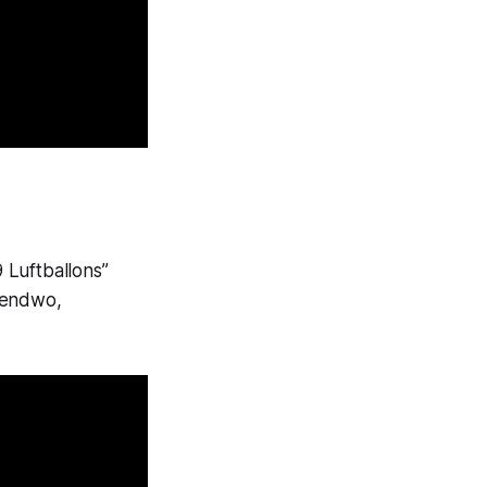
 Luftballons”
gendwo,