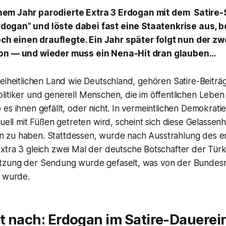
inem Jahr parodierte
Extra 3
Erdogan mit dem Satire-
dogan” und löste dabei fast eine Staatenkrise aus, b
ch einen drauflegte. Ein Jahr später folgt nun der zw
ion — und wieder muss ein Nena-Hit dran glauben…
eiheitlichen Land wie Deutschland, gehören Satire-Beiträg
litiker und generell Menschen, die im öffentlichen Lebe
es ihnen gefällt, oder nicht. In vermeintlichen Demokratie
tuell mit Füßen getreten wird, scheint sich diese Gelassenh
 zu haben. Stattdessen, wurde nach Ausstrahlung des e
xtra 3
gleich zwei Mal der deutsche Botschafter der Türke
tzung der Sendung wurde gefaselt, was von der Bundes
t wurde.
gt nach: Erdogan im Satire-Dauerei