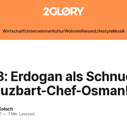
Wirtschaft
Unternehmer
Kultur
Wohnen
Reisen
Lifestyle
Musik
3: Erdogan als Schnu
uzbart-Chef-Osman
Kolsch
7
—
1 Min. Lesezeit