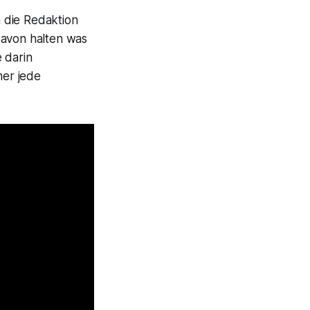
h die Redaktion
davon halten was
 darin
mer jede