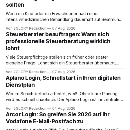
sollten
Wenn ein Kind oder ein Erwachsener nach einer
intensivmedizinischen Behandlung dauerhaft auf Beatmung
oder eine engmaschige pflegerische Versorgung
Von 2GLORY Redaktion
07 Aug. 2026
angewiesen ist, stellt sich für Familien eine schwierige
Steuerberater beauftragen: Wann sich
Frage: Muss die Versorgung dauerhaft in der Klinik bleiben –
professionelle Steuerberatung wirklich
oder ist ein Leben zu Hause möglich? Die außerklinische
lohnt
Intensivpflege bietet genau diese Alternative: Sie
Viele Steuerpflichtige stellen sich früher oder später
dieselbe Frage: Lohnt sich ein Steuerberater überhaupt,
oder lässt sich die Steuererklärung auch in Eigenregie
Von 2GLORY Redaktion
07 Aug. 2026
erledigen? Die kurze Antwort: Bei einfachen
Aplano Login, Schnellstart in Ihren digitalen
Einkommensverhältnissen reicht häufig eine Steuersoftware
Dienstplan
aus – sobald jedoch mehrere Einkunftsarten
zusammentreffen oder größere finanzielle Veränderungen
Wer im Schichtbetrieb arbeitet, weiß: Ohne klare Planung
anstehen, zahlt sich professionelle Unterstützung meist
wird es schnell chaotisch. Der Aplano Login ist Ihr zentraler
aus.
Zugangspunkt, um dienstpläne, zeiterfassung,
Von 2GLORY Redaktion
04 Aug. 2026
abwesenheiten und die gesamte kommunikation rund um
Arcor Login: So greifen Sie 2026 auf Ihr
Ihr personal digital zu organisieren. In diesem Leitfaden
Vodafone E-Mail-Postfach zu
erfahren Sie alles, was Sie für einen reibungslosen Einstieg
brauchen, von der Registrierung