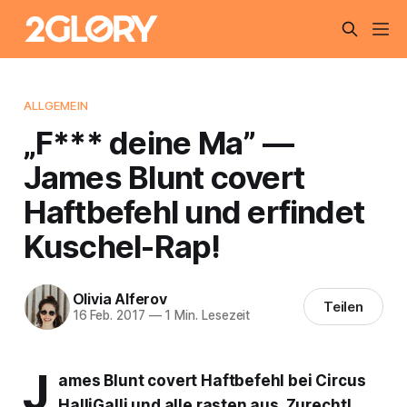
ALLGEMEIN
„F*** deine Ma” —
James Blunt covert
Haftbefehl und erfindet
Kuschel-Rap!
Olivia Alferov
Teilen
16 Feb. 2017
—
1 Min. Lesezeit
J
ames Blunt covert Haftbefehl bei Circus
HalliGalli und alle rasten aus. Zurecht!