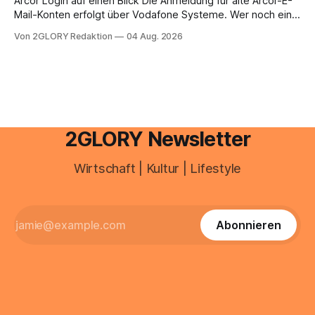
Arcor Login auf einen Blick Die Anmeldung für alte Arcor-E-
Mail-Konten erfolgt über Vodafone Systeme. Wer noch eine
e mail adresse mit der Endung @arcor.de oder @arcor.net
Von 2GLORY Redaktion
04 Aug. 2026
besitzt, loggt sich heute über das Vodafone E-Mail & Cloud
Portal ein. Der klassische Arcor Login über mail.
2GLORY Newsletter
Wirtschaft | Kultur | Lifestyle
Abonnieren