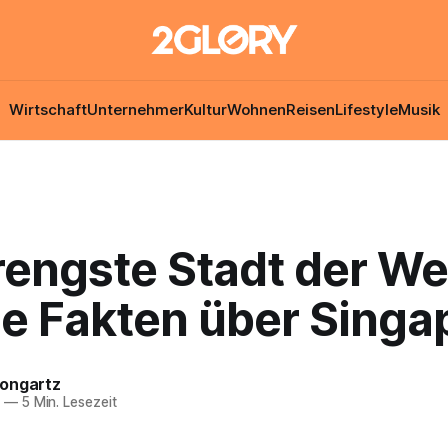
Wirtschaft
Unternehmer
Kultur
Wohnen
Reisen
Lifestyle
Musik
rengste Stadt der We
se Fakten über Singa
ongartz
8
—
5 Min. Lesezeit