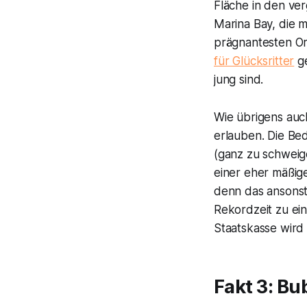
Fläche in den v
Marina Bay, die 
prägnantesten O
für Glücksritter
ge
jung sind.
Wie übrigens auch
erlauben. Die Be
(ganz zu schweig
einer eher mäßig
denn das ansonste
Rekordzeit zu ei
Staatskasse wird 
Fakt 3: Bu