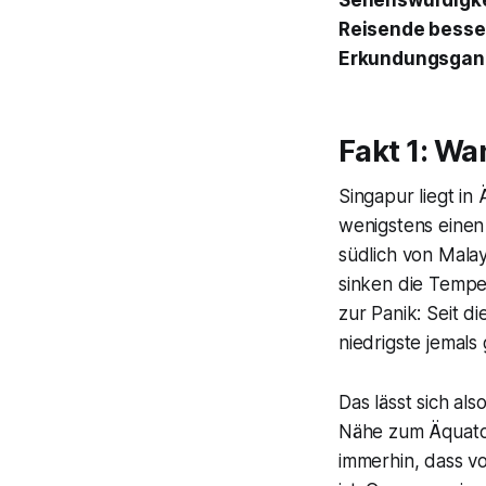
Sehenswürdigkei
Reisende besser
Erkundungsgang 
Fakt 1: Wa
Singapur liegt in 
wenigstens einen 
südlich von Mala
sinken die Tempe
zur Panik: Seit 
niedrigste jemal
Das lässt sich a
Nähe zum Äquator
immerhin, dass v