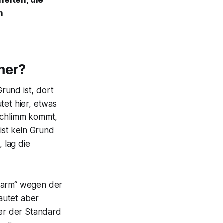
eiten, die
n
mer?
Grund ist, dort
tet hier, etwas
 schlimm kommt,
ist kein Grund
 lag die
 warm“ wegen der
autet aber
er der Standard