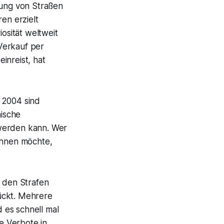
gung von Straßen
en erzielt
osität weltweit
Verkauf per
inreist, hat
 2004 sind
ische
 werden kann. Wer
öhnen möchte,
n den Strafen
ückt. Mehrere
 es schnell mal
ie Verbote in