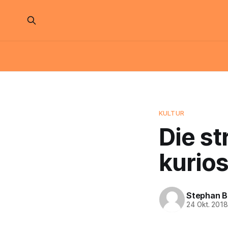
KULTUR
Die st
kurio
Stephan B
24 Okt. 201