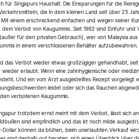
h für Singapurs Haushalt: Die Einsparungen für die Reini
Verkehrsmitteln, die in dem kleinen Land seit über 25 Jahr
Mit einem erschreckend einfachen und wegen seiner Kuri
, dem Verbot von Kaugummis. Seit 1992 sind Einfuhr und 
außer für den privaten Gebrauch), wer von Malaysia aus e
ummis in einem verschlossenen Behälter aufzubewahren.
ird das Verbot wieder etwas großzügiger gehandhabt, seit
wieder erlaubt. Wenn eine zahnhygienische oder medizin
steht. Und ein vom Arzt ausgestelltes Rezept vorgelegt
auungsbeschwerden leidet oder sich das Rauchen abgew
u den verbotenen Kaugummis.
ngapur trotzdem ernst meint mit dem Verbot, lässt sich a
ldbußen sind empfindlich und das ist noch milde ausgedr
-Dollar können da blühen, beim unerlaubten Verkauf wird
cher sind deshalb gut beraten, sich einen Überblick über d