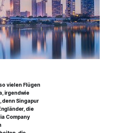
 so vielen Flügen
a, irgendwie
i, denn Singapur
Engländer, die
ndia Company
n