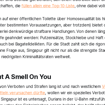
chaffen, die
füllen allein eine Top-10-Liste
, ohne dabei voll
auf einer öffentlichen Toilette über Homosexualität bis h
nter bestimmten Voraussetzungen, aber trotzdem) bietet 
erlei denkwürdige strafbare Handlungen. Von denen längst
rafe geahndet werden: Putzeinsätze, Stockhiebe und Haft
uch bei Bagatelldelikten. Für die Stadt zahlt sich die rigo
 Frage aus, Singapur gilt nicht nur als die strengste Stad
niedrigsten Kriminalitätsraten weltweit.
Put A Smell On You
 von Verboten und Strafen lang ist und nach westlichem
V
ütteln verursachen dürfte
, wollen wir ein spezielles Verbo
 Singapur ist es untersagt, Durians in der U‑Bahn mitzufüh