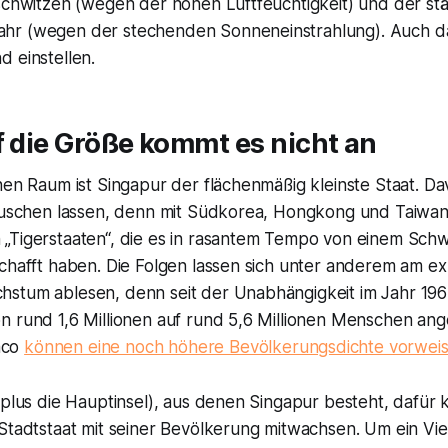
 schwitzen (wegen der hohen Luftfeuchtigkeit) und der st
r (wegen der stechenden Sonneneinstrahlung). Auch dar
 einstellen.
f die Größe kommt es nicht an
hen Raum ist Singapur der flächenmäßig kleinste Staat. Da
täuschen lassen, denn mit Südkorea, Hongkong und Taiwan
„Tigerstaaten“, die es in rasantem Tempo von einem Schw
schafft haben. Die Folgen lassen sich unter anderem am e
stum ablesen, denn seit der Unabhängigkeit im Jahr 1965
n rund 1,6 Millionen auf rund 5,6 Millionen Menschen ang
aco
können eine noch höhere Bevölkerungsdichte vorwei
(plus die Hauptinsel), aus denen Singapur besteht, dafür
Stadtstaat mit seiner Bevölkerung mitwachsen. Um ein Vie