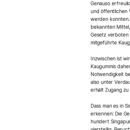
Genauso erfreulic
und öffentlichen 
werden konnten. 
bekannten Mittel
Gesetz verboten (
mitgeführte Kaug
Inzwischen ist w
Kaugummis daher 
Notwendigkeit be
also unter Verd
erhält Zugang z
Dass man es in Si
erkennen: Die Ge
hundert Singapur
vierstellig. Besu