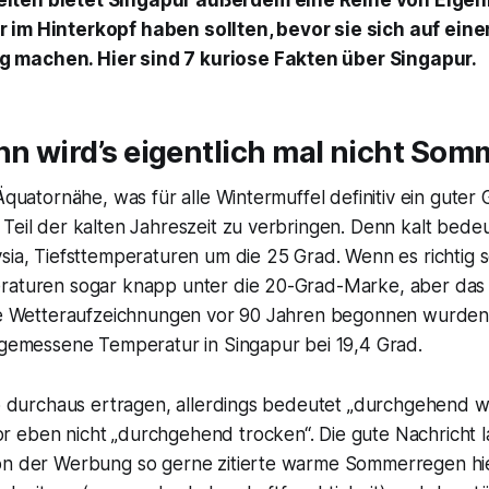
ten bietet Singapur außerdem eine Reihe von Eigenh
 im Hinterkopf haben sollten, bevor sie sich auf eine
machen. Hier sind 7 kuriose Fakten über Singapur.
nn wird’s eigentlich mal nicht Som
Äquatornähe, was für alle Wintermuffel definitiv ein guter 
Teil der kalten Jahreszeit zu verbringen. Denn kalt bedeu
ysia, Tiefsttemperaturen um die 25 Grad. Wenn es richtig
raturen sogar knapp unter die 20-Grad-Marke, aber das 
die Wetteraufzeichnungen vor 90 Jahren begonnen wurden,
s gemessene Temperatur in Singapur bei 19,4 Grad.
lso durchaus ertragen, allerdings bedeutet „durchgehend
 eben nicht „durchgehend trocken“. Die gute Nachricht l
on der Werbung so gerne zitierte warme Sommerregen hi