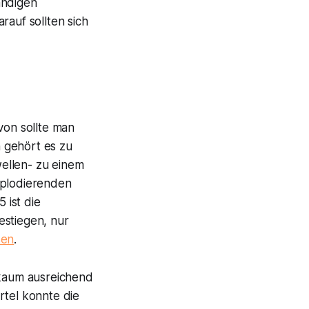
ändigen
auf sollten sich
von sollte man
 gehört es zu
ellen- zu einem
xplodierenden
 ist die
estiegen, nur
sen
.
 kaum ausreichend
rtel konnte die