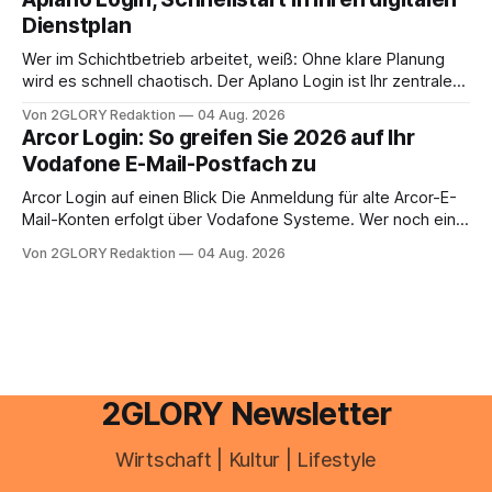
Einkommensverhältnissen reicht häufig eine Steuersoftware
Dienstplan
aus – sobald jedoch mehrere Einkunftsarten
zusammentreffen oder größere finanzielle Veränderungen
Wer im Schichtbetrieb arbeitet, weiß: Ohne klare Planung
anstehen, zahlt sich professionelle Unterstützung meist
wird es schnell chaotisch. Der Aplano Login ist Ihr zentraler
aus.
Zugangspunkt, um dienstpläne, zeiterfassung,
Von 2GLORY Redaktion
04 Aug. 2026
abwesenheiten und die gesamte kommunikation rund um
Arcor Login: So greifen Sie 2026 auf Ihr
Ihr personal digital zu organisieren. In diesem Leitfaden
Vodafone E-Mail-Postfach zu
erfahren Sie alles, was Sie für einen reibungslosen Einstieg
brauchen, von der Registrierung
Arcor Login auf einen Blick Die Anmeldung für alte Arcor-E-
Mail-Konten erfolgt über Vodafone Systeme. Wer noch eine
e mail adresse mit der Endung @arcor.de oder @arcor.net
Von 2GLORY Redaktion
04 Aug. 2026
besitzt, loggt sich heute über das Vodafone E-Mail & Cloud
Portal ein. Der klassische Arcor Login über mail.
2GLORY Newsletter
Wirtschaft | Kultur | Lifestyle