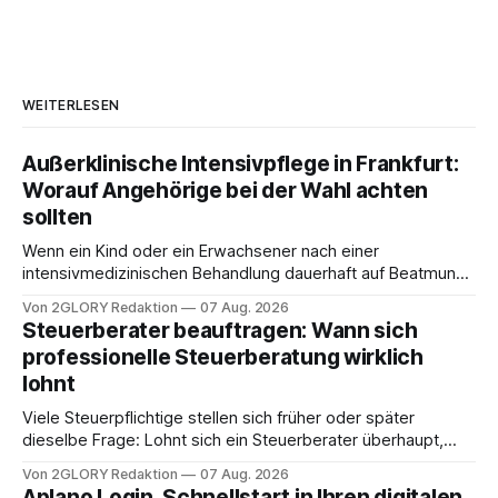
WEITERLESEN
Außerklinische Intensivpflege in Frankfurt:
Worauf Angehörige bei der Wahl achten
sollten
Wenn ein Kind oder ein Erwachsener nach einer
intensivmedizinischen Behandlung dauerhaft auf Beatmung
oder eine engmaschige pflegerische Versorgung
Von 2GLORY Redaktion
07 Aug. 2026
angewiesen ist, stellt sich für Familien eine schwierige
Steuerberater beauftragen: Wann sich
Frage: Muss die Versorgung dauerhaft in der Klinik bleiben –
professionelle Steuerberatung wirklich
oder ist ein Leben zu Hause möglich? Die außerklinische
lohnt
Intensivpflege bietet genau diese Alternative: Sie
Viele Steuerpflichtige stellen sich früher oder später
dieselbe Frage: Lohnt sich ein Steuerberater überhaupt,
oder lässt sich die Steuererklärung auch in Eigenregie
Von 2GLORY Redaktion
07 Aug. 2026
erledigen? Die kurze Antwort: Bei einfachen
Aplano Login, Schnellstart in Ihren digitalen