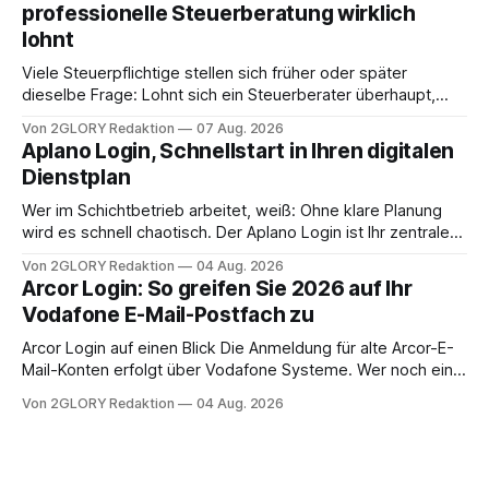
professionelle Steuerberatung wirklich
oder ist ein Leben zu Hause möglich? Die außerklinische
lohnt
Intensivpflege bietet genau diese Alternative: Sie
Viele Steuerpflichtige stellen sich früher oder später
dieselbe Frage: Lohnt sich ein Steuerberater überhaupt,
oder lässt sich die Steuererklärung auch in Eigenregie
Von 2GLORY Redaktion
07 Aug. 2026
erledigen? Die kurze Antwort: Bei einfachen
Aplano Login, Schnellstart in Ihren digitalen
Einkommensverhältnissen reicht häufig eine Steuersoftware
Dienstplan
aus – sobald jedoch mehrere Einkunftsarten
zusammentreffen oder größere finanzielle Veränderungen
Wer im Schichtbetrieb arbeitet, weiß: Ohne klare Planung
anstehen, zahlt sich professionelle Unterstützung meist
wird es schnell chaotisch. Der Aplano Login ist Ihr zentraler
aus.
Zugangspunkt, um dienstpläne, zeiterfassung,
Von 2GLORY Redaktion
04 Aug. 2026
abwesenheiten und die gesamte kommunikation rund um
Arcor Login: So greifen Sie 2026 auf Ihr
Ihr personal digital zu organisieren. In diesem Leitfaden
Vodafone E-Mail-Postfach zu
erfahren Sie alles, was Sie für einen reibungslosen Einstieg
brauchen, von der Registrierung
Arcor Login auf einen Blick Die Anmeldung für alte Arcor-E-
Mail-Konten erfolgt über Vodafone Systeme. Wer noch eine
e mail adresse mit der Endung @arcor.de oder @arcor.net
Von 2GLORY Redaktion
04 Aug. 2026
besitzt, loggt sich heute über das Vodafone E-Mail & Cloud
Portal ein. Der klassische Arcor Login über mail.