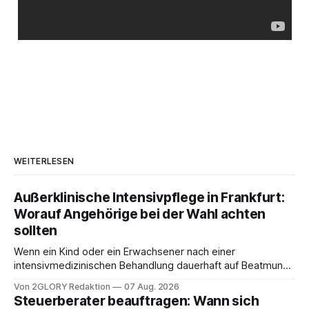
WEITERLESEN
Außerklinische Intensivpflege in Frankfurt:
Worauf Angehörige bei der Wahl achten
sollten
Wenn ein Kind oder ein Erwachsener nach einer
intensivmedizinischen Behandlung dauerhaft auf Beatmung
oder eine engmaschige pflegerische Versorgung
Von 2GLORY Redaktion
07 Aug. 2026
angewiesen ist, stellt sich für Familien eine schwierige
Steuerberater beauftragen: Wann sich
Frage: Muss die Versorgung dauerhaft in der Klinik bleiben –