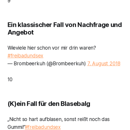
9
Ein klassischer Fall von Nachfrage und
Angebot
Wieviele hier schon vor mir drin waren?
#freibadundsex
— Brombeerkuh (@Brombeerkuh)
7. August 2018
10
(K)ein Fall für den Blasebalg
„Nicht so hart aufblasen, sonst reißt noch das
Gummi!”
#freibadundsex