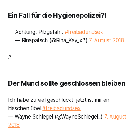
Ein Fall für die Hygienepolizei?!
Achtung, Pilzgefahr.
#freibadundsex
— Rinapatsch (@Rina_Kay_x3)
7. August 2018
3
Der Mund sollte geschlossen bleiben
Ich habe zu viel geschluckt, jetzt ist mir ein
bisschen übel.
#freibadundsex
— Wayne Schlegel (@WayneSchlegel_)
7. August
2018