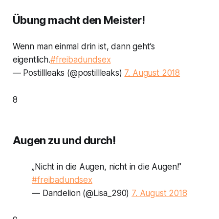
Übung macht den Meister!
Wenn man einmal drin ist, dann geht’s
eigentlich.
#freibadundsex
— Postillleaks (@postillleaks)
7. August 2018
8
Augen zu und durch!
„Nicht in die Augen, nicht in die Augen!”
#freibadundsex
— Dandelion (@Lisa_290)
7. August 2018