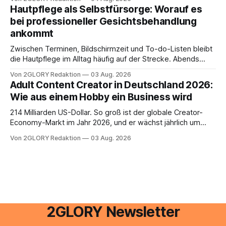
besitzt, loggt sich heute über das Vodafone E-Mail & Cloud
Hautpflege als Selbstfürsorge: Worauf es
Portal ein. Der klassische Arcor Login über mail.
bei professioneller Gesichtsbehandlung
ankommt
Zwischen Terminen, Bildschirmzeit und To-do-Listen bleibt
die Hautpflege im Alltag häufig auf der Strecke. Abends
schnell abschminken, morgens eine Creme aus der
Von 2GLORY Redaktion
03 Aug. 2026
Drogerie – mehr ist zeitlich oft nicht drin. Dabei reagiert die
Adult Content Creator in Deutschland 2026:
Haut empfindlich auf Stress, Schlafmangel und
Wie aus einem Hobby ein Business wird
Umwelteinflüsse: Sie wirkt müde, spannt oder neigt zu
Unreinheiten. Professionelle
214 Milliarden US-Dollar. So groß ist der globale Creator-
Economy-Markt im Jahr 2026, und er wächst jährlich um
mehr als 22 Prozent. Was lange als Nischenphänomen galt,
Von 2GLORY Redaktion
03 Aug. 2026
ist längst ein ernstzunehmender Wirtschaftszweig. Weltweit
sind über 200 Millionen Menschen als Creator aktiv, allein in
Deutschland geht der Markt in
2GLORY Newsletter