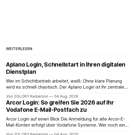
WEITERLESEN
Aplano Login, Schnellstart in Ihren digitalen
Dienstplan
Wer im Schichtbetrieb arbeitet, weiß: Ohne klare Planung
wird es schnell chaotisch. Der Aplano Login ist Ihr zentraler
Zugangspunkt, um dienstpläne, zeiterfassung,
Von 2GLORY Redaktion
04 Aug. 2026
abwesenheiten und die gesamte kommunikation rund um
Arcor Login: So greifen Sie 2026 auf Ihr
Ihr personal digital zu organisieren. In diesem Leitfaden
Vodafone E-Mail-Postfach zu
erfahren Sie alles, was Sie für einen reibungslosen Einstieg
brauchen, von der Registrierung
Arcor Login auf einen Blick Die Anmeldung für alte Arcor-E-
Mail-Konten erfolgt über Vodafone Systeme. Wer noch eine
e mail adresse mit der Endung @arcor.de oder @arcor.net
Von 2GLORY Redaktion
04 Aug. 2026